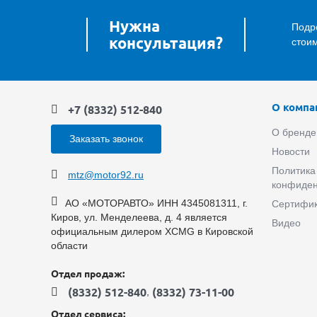
Нужна
Подро
консультация?
стои
О компа
+7 (8332) 512-840
О бренд
Заказать звонок
Новости
Политика
mtz@motor92.ru
конфиден
АО «МОТОРАВТО» ИНН 4345081311, г.
Сертифи
Киров, ул. Менделеева, д. 4 является
Видео
официальным дилером XCMG в Кировской
области
Отдел продаж:
,
(8332) 512-840
(8332) 73-11-00
Отдел сервиса: