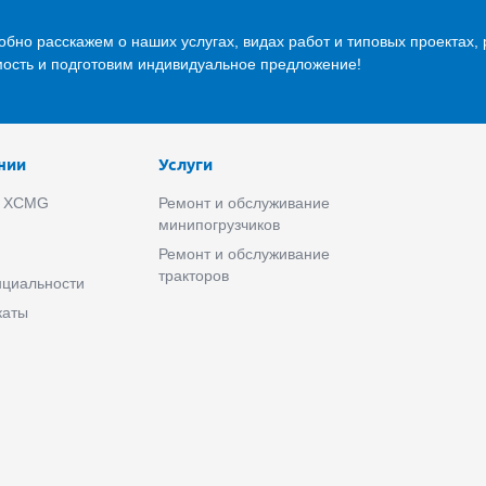
бно расскажем о наших услугах, видах работ и типовых проектах,
мость и подготовим индивидуальное предложение!
нии
Услуги
е XCMG
Ремонт и обслуживание
минипогрузчиков
Ремонт и обслуживание
тракторов
циальности
каты