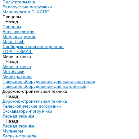
Сальсксельмаш
Белорусские погрузчики
Манипулятор DLAGRO
Прицепы
Назад
Прицепы
Большая земля
Мордовагромаш
Metal Fach
Слободское машиностроение
ТОРГТЕХМАШ
Мини-техника
Назад
Мини-техника
Мотоблоки
Минитракторы
Навесное оборудование для мини-тракторов
Навесное оборудование для мотоблоков
Дорожно-строительная техника
Назад
Дорожно-строительная техника
Телескопические погрузчики
Экскаваторы-погрузчики
Лесная техника
Назад
Лесная техника
Мульчеры
Лесные прицепы