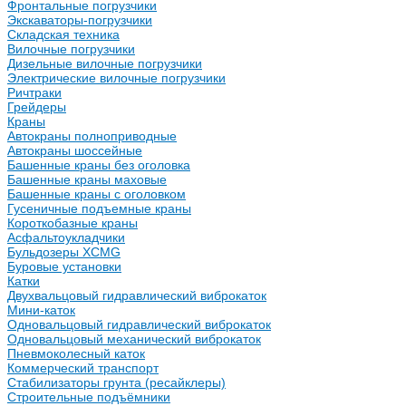
Фронтальные погрузчики
Экскаваторы-погрузчики
Складская техника
Вилочные погрузчики
Дизельные вилочные погрузчики
Электрические вилочные погрузчики
Ричтраки
Грейдеры
Краны
Автокраны полноприводные
Автокраны шоссейные
Башенные краны без оголовка
Башенные краны маховые
Башенные краны с оголовком
Гусеничные подъемные краны
Короткобазные краны
Асфальтоукладчики
Бульдозеры XCMG
Буровые установки
Катки
Двухвальцовый гидравлический виброкаток
Мини-каток
Одновальцовый гидравлический виброкаток
Одновальцовый механический виброкаток
Пневмоколесный каток
Коммерческий транспорт
Стабилизаторы грунта (ресайклеры)
Строительные подъёмники