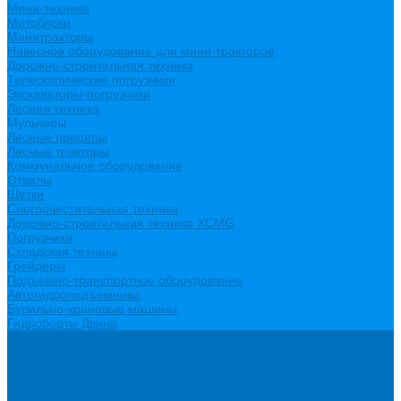
Мини-техника
Мотоблоки
Минитракторы
Навесное оборудование для мини-тракторов
Дорожно-строительная техника
Телескопические погрузчики
Экскаваторы-погрузчики
Лесная техника
Мульчеры
Лесные прицепы
Лесные тракторы
Коммунальное оборудование
Отвалы
Щетки
Снегоочистительная техника
Дорожно-строительная техника XCMG
Погрузчики
Складская техника
Грейдеры
Подъемно-транспортное оборудование
Автогидроподъемники
Бурильно-крановые машины
Гидроборты Двина
Спецпредложения
Бренды
О компании
О бренде XCMG
Новости