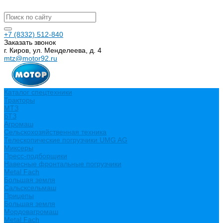
+7 (8332) 512-840
Заказать звонок
г. Киров, ул. Менделеева, д. 4
mtz@motor92.ru
Каталог спецтехники
Тракторы
МТЗ
БТЗ
Агромаш
Сельскохозяйственная техника
Телескопические погрузчики UMG AG
Миксеры
Пресс-подборщики
Навесные фронтальные погрузчики
Metal Fach
Большая земля
Сальсксельмаш
Прицепы
Большая земля
Мордовагромаш
Metal Fach