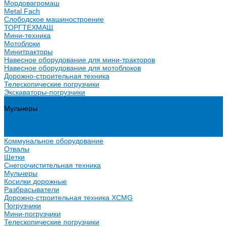
Мордовагромаш
Metal Fach
Слободское машиностроение
ТОРГТЕХМАШ
Мини-техника
Мотоблоки
Минитракторы
Навесное оборудование для мини-тракторов
Навесное оборудование для мотоблоков
Дорожно-строительная техника
Телескопические погрузчики
Экскаваторы-погрузчики
Лесная техника
Мульчеры
Лесные прицепы
Лесные тракторы
Харвестеры
Коммунальное оборудование
Отвалы
Щетки
Снегоочистительная техника
Мульчеры
Косилки дорожные
Разбрасыватели
Дорожно-строительная техника XCMG
Погрузчики
Мини-погрузчики
Телескопические погрузчики