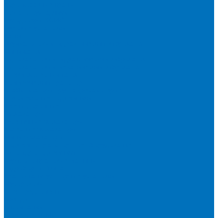
Короткобазные краны
Асфальтоукладчики
Бульдозеры XCMG
Буровые установки
Катки
Двухвальцовый гидравлический виброкаток
Мини-каток
Одновальцовый гидравлический виброкаток
Одновальцовый механический виброкаток
Пневмоколесный каток
Коммерческий транспорт
Стабилизаторы грунта (ресайклеры)
Строительные подъёмники
Фрезы дорожные
Экскаваторы
Гусеничные экскаваторы
Колесные экскаваторы
Мини-экскаваторы
Подъемно-транспортное оборудование
Автогидроподъемники
Бурильно-крановые машины
Гидроборты Двина
Крано-манипуляторные установки
Мусоровозы
Спецпредложения
Бренды
О компании
О бренде XCMG