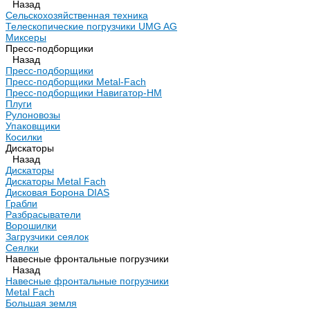
Назад
Сельскохозяйственная техника
Телескопические погрузчики UMG AG
Миксеры
Пресс-подборщики
Назад
Пресс-подборщики
Пресс-подборщики Metal-Fach
Пресс-подборщики Навигатор-НМ
Плуги
Рулоновозы
Упаковщики
Косилки
Дискаторы
Назад
Дискаторы
Дискаторы Metal Fach
Дисковая Борона DIAS
Грабли
Разбрасыватели
Ворошилки
Загрузчики сеялок
Сеялки
Навесные фронтальные погрузчики
Назад
Навесные фронтальные погрузчики
Metal Fach
Большая земля