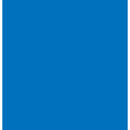
Грабли
Разбрасыватели
Ворошилки
Загрузчики сеялок
Сеялки
Навесные фронтальные погрузчики
Metal Fach
Большая земля
Сальсксельмаш
Белорусские погрузчики
Манипулятор DLAGRO
Прицепы
Большая земля
Мордовагромаш
Metal Fach
Слободское машиностроение
ТОРГТЕХМАШ
Мини-техника
Мотоблоки
Минитракторы
Навесное оборудование для мини-тракторов
Навесное оборудование для мотоблоков
Дорожно-строительная техника
Телескопические погрузчики
Экскаваторы-погрузчики
Лесная техника
Мульчеры
Лесные прицепы