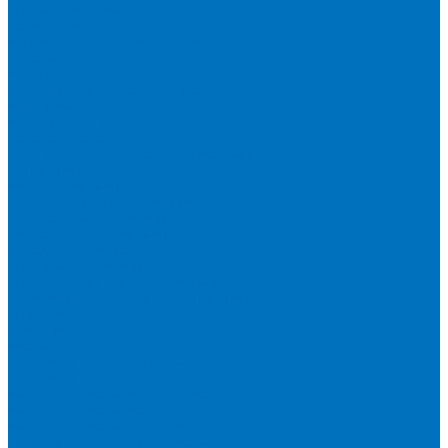
Лесные тракторы
Харвестеры
Коммунальное оборудование
Отвалы
Щетки
Снегоочистительная техника
Мульчеры
Косилки дорожные
Разбрасыватели
Дорожно-строительная техника XCMG
Погрузчики
Мини-погрузчики
Телескопические погрузчики
Фронтальные погрузчики
Экскаваторы-погрузчики
Складская техника
Вилочные погрузчики
Дизельные вилочные погрузчики
Электрические вилочные погрузчики
Ричтраки
Грейдеры
Краны
Автокраны полноприводные
Автокраны шоссейные
Башенные краны без оголовка
Башенные краны маховые
Башенные краны с оголовком
Гусеничные подъемные краны