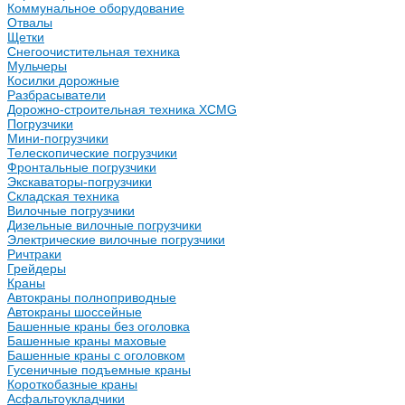
Коммунальное оборудование
Отвалы
Щетки
Снегоочистительная техника
Мульчеры
Косилки дорожные
Разбрасыватели
Дорожно-строительная техника XCMG
Погрузчики
Мини-погрузчики
Телескопические погрузчики
Фронтальные погрузчики
Экскаваторы-погрузчики
Складская техника
Вилочные погрузчики
Дизельные вилочные погрузчики
Электрические вилочные погрузчики
Ричтраки
Грейдеры
Краны
Автокраны полноприводные
Автокраны шоссейные
Башенные краны без оголовка
Башенные краны маховые
Башенные краны с оголовком
Гусеничные подъемные краны
Короткобазные краны
Асфальтоукладчики