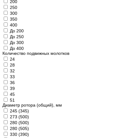
200
250
300
350
400
До 200
До 250
До 300
До 400
Количество подвижных молотков
24
28
32
33
36
39
45
51
Диаметр ротора (общий), мм
245 (345)
273 (500)
280 (500)
280 (505)
330 (390)