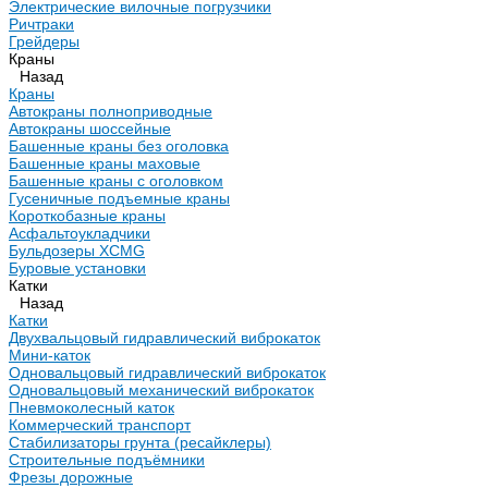
Электрические вилочные погрузчики
Ричтраки
Грейдеры
Краны
Назад
Краны
Автокраны полноприводные
Автокраны шоссейные
Башенные краны без оголовка
Башенные краны маховые
Башенные краны с оголовком
Гусеничные подъемные краны
Короткобазные краны
Асфальтоукладчики
Бульдозеры XCMG
Буровые установки
Катки
Назад
Катки
Двухвальцовый гидравлический виброкаток
Мини-каток
Одновальцовый гидравлический виброкаток
Одновальцовый механический виброкаток
Пневмоколесный каток
Коммерческий транспорт
Стабилизаторы грунта (ресайклеры)
Строительные подъёмники
Фрезы дорожные