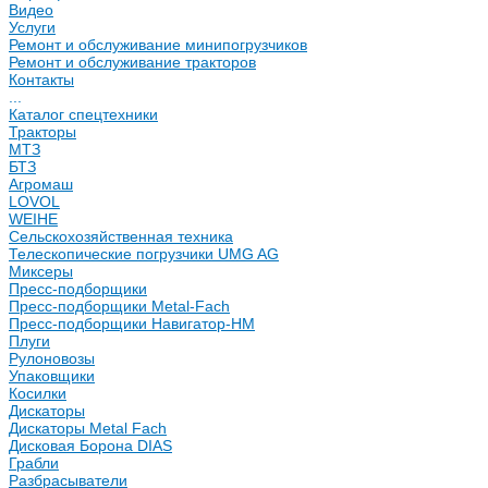
Видео
Услуги
Ремонт и обслуживание минипогрузчиков
Ремонт и обслуживание тракторов
Контакты
...
Каталог спецтехники
Тракторы
МТЗ
БТЗ
Агромаш
LOVOL
WEIHE
Сельскохозяйственная техника
Телескопические погрузчики UMG AG
Миксеры
Пресс-подборщики
Пресс-подборщики Metal-Fach
Пресс-подборщики Навигатор-НМ
Плуги
Рулоновозы
Упаковщики
Косилки
Дискаторы
Дискаторы Metal Fach
Дисковая Борона DIAS
Грабли
Разбрасыватели