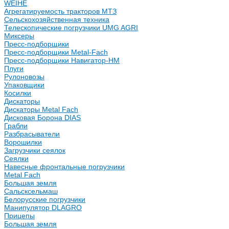
WEIHE
Агрегатируемость тракторов МТЗ
Сельскохозяйственная техника
Телескопические погрузчики UMG AGRI
Миксеры
Пресс-подборщики
Пресс-подборщики Metal-Fach
Пресс-подборщики Навигатор-НМ
Плуги
Рулоновозы
Упаковщики
Косилки
Дискаторы
Дискаторы Metal Fach
Дисковая Борона DIAS
Грабли
Разбрасыватели
Ворошилки
Загрузчики сеялок
Сеялки
Навесные фронтальные погрузчики
Metal Fach
Большая земля
Сальсксельмаш
Белорусские погрузчики
Манипулятор DLAGRO
Прицепы
Большая земля