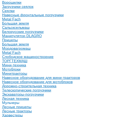
Ворошилки
Загрузчики сеялок
Сеялки
Навесные фронтальные погрузчики
Metal Fach
Большая земля
Сальсксельмаш
Белорусские погрузчики
Манипулятор DLAGRO
Прицепы
Большая земля
Мордовагромаш
Metal Fach
Слободское машиностроение
ТОРГТЕХМАШ
Мини-техника
Мотоблоки
Минитракторы
Навесное оборудование для мини-тракторов
Навесное оборудование для мотоблоков
Дорожно-строительная техника
Телескопические погрузчики
Экскаваторы-погрузчики
Лесная техника
Мульчеры
Лесные прицепы
Лесные тракторы
Харвестеры