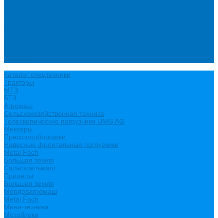
Новости
Политика конфиденциальности
Сертификаты
Видео
Услуги
Ремонт и обслуживание минипогрузчиков
Ремонт и обслуживание тракторов
Контакты
Каталог спецтехники
Тракторы
МТЗ
БТЗ
Агромаш
Сельскохозяйственная техника
Телескопические погрузчики UMG AG
Миксеры
Пресс-подборщики
Навесные фронтальные погрузчики
Metal Fach
Большая земля
Сальсксельмаш
Прицепы
Большая земля
Мордовагромаш
Metal Fach
Мини-техника
Мотоблоки