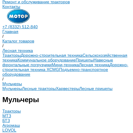
Ремонт и обслуживание тракторов
Контакты
+7 (8332) 512-840
Главная
/
Каталог товаров
/
Лесная техника
Тракторы
Дорожно-строительная техника
Сельскохозяйственная
техника
Коммунальное оборудование
Прицепы
Навесные
фронтальные погрузчики
Мини-техника
Лесная техника
Дорожно-
строительная техника XCMG
Подъемно-транспортное
оборудование
/
Мульчеры
Мульчеры
Лесные тракторы
Харвестеры
Лесные прицепы
Мульчеры
Тракторы
МТЗ
БТЗ
Агромаш
LOVOL