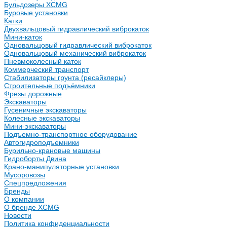
Бульдозеры XCMG
Буровые установки
Катки
Двухвальцовый гидравлический виброкаток
Мини-каток
Одновальцовый гидравлический виброкаток
Одновальцовый механический виброкаток
Пневмоколесный каток
Коммерческий транспорт
Стабилизаторы грунта (ресайклеры)
Строительные подъёмники
Фрезы дорожные
Экскаваторы
Гусеничные экскаваторы
Колесные экскаваторы
Мини-экскаваторы
Подъемно-транспортное оборудование
Автогидроподъемники
Бурильно-крановые машины
Гидроборты Двина
Крано-манипуляторные установки
Мусоровозы
Спецпредложения
Бренды
О компании
О бренде XCMG
Новости
Политика конфиденциальности