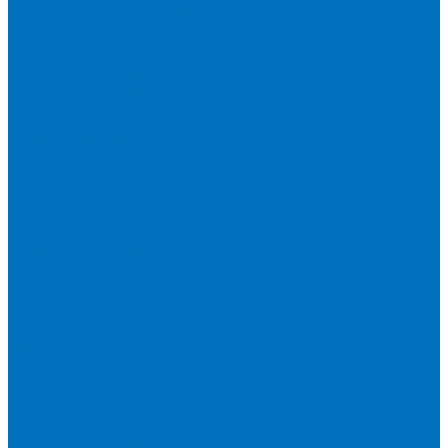
Политика конфиденциальности
Сертификаты
Видео
Услуги
Ремонт и обслуживание минипогрузчиков
Ремонт и обслуживание тракторов
Контакты
...
Каталог спецтехники
Тракторы
МТЗ
БТЗ
Агромаш
LOVOL
WEIHE
Сельскохозяйственная техника
Телескопические погрузчики UMG AG
Миксеры
Пресс-подборщики
Пресс-подборщики Metal-Fach
Пресс-подборщики Навигатор-НМ
Плуги
Рулоновозы
Упаковщики
Косилки
Дискаторы
Дискаторы Metal Fach
Дисковая Борона DIAS