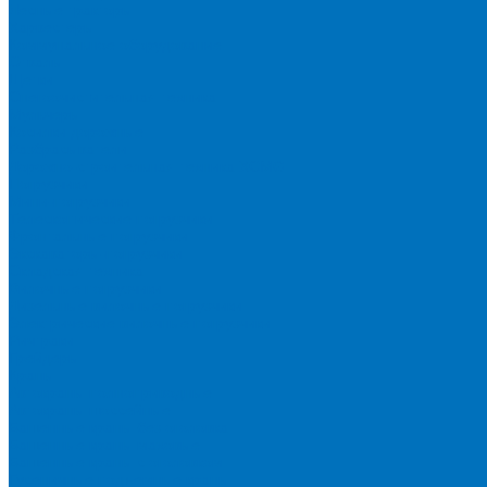
Лесные тракторы
Харвестеры
Коммунальное оборудование
Отвалы
Щетки
Снегоочистительная техника
Мульчеры
Косилки дорожные
Разбрасыватели
Дорожно-строительная техника XCMG
Погрузчики
Мини-погрузчики
Телескопические погрузчики
Фронтальные погрузчики
Экскаваторы-погрузчики
Складская техника
Вилочные погрузчики
Дизельные вилочные погрузчики
Электрические вилочные погрузчики
Ричтраки
Грейдеры
Краны
Автокраны полноприводные
Автокраны шоссейные
Башенные краны без оголовка
Башенные краны маховые
Башенные краны с оголовком
Гусеничные подъемные краны