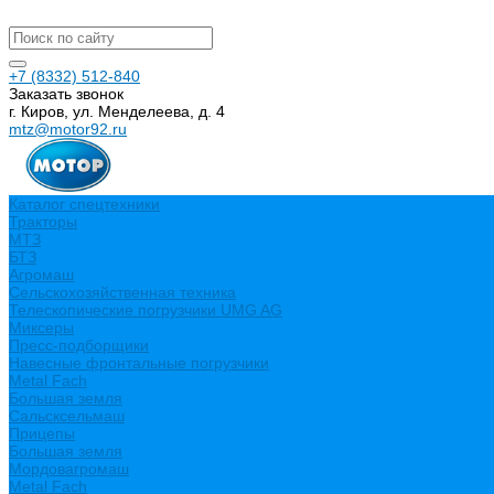
+7 (8332) 512-840
Заказать звонок
г. Киров, ул. Менделеева, д. 4
mtz@motor92.ru
Каталог спецтехники
Тракторы
МТЗ
БТЗ
Агромаш
Сельскохозяйственная техника
Телескопические погрузчики UMG AG
Миксеры
Пресс-подборщики
Навесные фронтальные погрузчики
Metal Fach
Большая земля
Сальсксельмаш
Прицепы
Большая земля
Мордовагромаш
Metal Fach