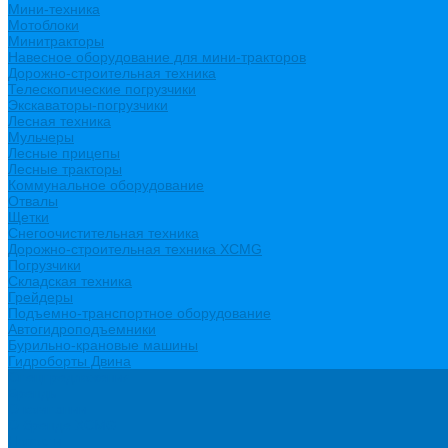
Мини-техника
Мотоблоки
Минитракторы
Навесное оборудование для мини-тракторов
Дорожно-строительная техника
Телескопические погрузчики
Экскаваторы-погрузчики
Лесная техника
Мульчеры
Лесные прицепы
Лесные тракторы
Коммунальное оборудование
Отвалы
Щетки
Снегоочистительная техника
Дорожно-строительная техника XCMG
Погрузчики
Складская техника
Грейдеры
Подъемно-транспортное оборудование
Автогидроподъемники
Бурильно-крановые машины
Гидроборты Двина
Спецпредложения
Бренды
О компании
О бренде XCMG
Новости