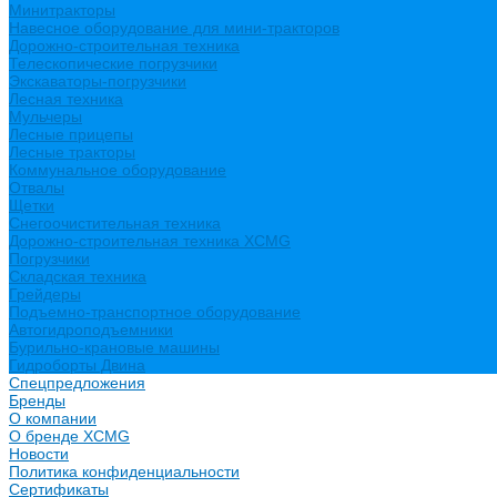
Минитракторы
Навесное оборудование для мини-тракторов
Дорожно-строительная техника
Телескопические погрузчики
Экскаваторы-погрузчики
Лесная техника
Мульчеры
Лесные прицепы
Лесные тракторы
Коммунальное оборудование
Отвалы
Щетки
Снегоочистительная техника
Дорожно-строительная техника XCMG
Погрузчики
Складская техника
Грейдеры
Подъемно-транспортное оборудование
Автогидроподъемники
Бурильно-крановые машины
Гидроборты Двина
Спецпредложения
Бренды
О компании
О бренде XCMG
Новости
Политика конфиденциальности
Сертификаты