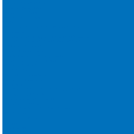
Короткобазные краны
Асфальтоукладчики
Бульдозеры XCMG
Буровые установки
Катки
Двухвальцовый гидравлический виброкаток
Мини-каток
Одновальцовый гидравлический виброкаток
Одновальцовый механический виброкаток
Пневмоколесный каток
Коммерческий транспорт
Стабилизаторы грунта (ресайклеры)
Строительные подъёмники
Фрезы дорожные
Экскаваторы
Гусеничные экскаваторы
Колесные экскаваторы
Мини-экскаваторы
Подъемно-транспортное оборудование
Автогидроподъемники
Бурильно-крановые машины
Гидроборты Двина
Крано-манипуляторные установки
Мусоровозы
Спецпредложения
Бренды
О компании
О бренде XCMG