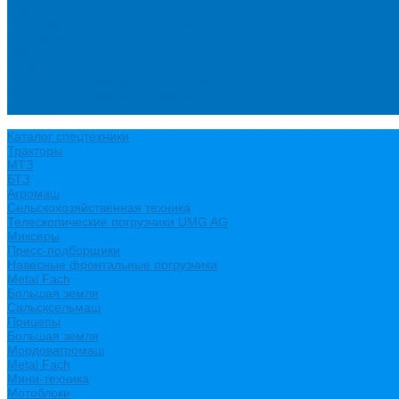
Новости
Политика конфиденциальности
Сертификаты
Видео
Услуги
Ремонт и обслуживание минипогрузчиков
Ремонт и обслуживание тракторов
Контакты
Каталог спецтехники
Тракторы
МТЗ
БТЗ
Агромаш
Сельскохозяйственная техника
Телескопические погрузчики UMG AG
Миксеры
Пресс-подборщики
Навесные фронтальные погрузчики
Metal Fach
Большая земля
Сальсксельмаш
Прицепы
Большая земля
Мордовагромаш
Metal Fach
Мини-техника
Мотоблоки