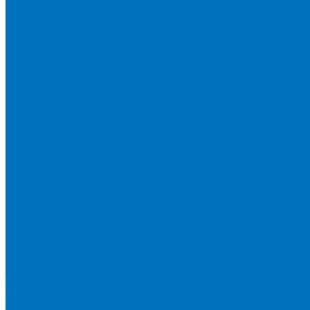
Грабли
Разбрасыватели
Ворошилки
Загрузчики сеялок
Сеялки
Навесные фронтальные погрузчики
Metal Fach
Большая земля
Сальсксельмаш
Белорусские погрузчики
Манипулятор DLAGRO
Прицепы
Большая земля
Мордовагромаш
Metal Fach
Слободское машиностроение
ТОРГТЕХМАШ
Мини-техника
Мотоблоки
Минитракторы
Навесное оборудование для мини-тракторов
Навесное оборудование для мотоблоков
Дорожно-строительная техника
Телескопические погрузчики
Экскаваторы-погрузчики
Лесная техника
Мульчеры
Лесные прицепы