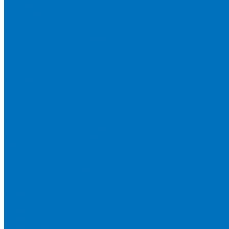
Политика конфиденциальности
Сертификаты
Видео
Услуги
Ремонт и обслуживание минипогрузчиков
Ремонт и обслуживание тракторов
Контакты
...
Каталог спецтехники
Тракторы
МТЗ
БТЗ
Агромаш
LOVOL
WEIHE
Сельскохозяйственная техника
Телескопические погрузчики UMG AG
Миксеры
Пресс-подборщики
Пресс-подборщики Metal-Fach
Пресс-подборщики Навигатор-НМ
Плуги
Рулоновозы
Упаковщики
Косилки
Дискаторы
Дискаторы Metal Fach
Дисковая Борона DIAS