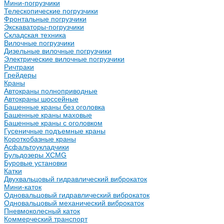
Мини-погрузчики
Телескопические погрузчики
Фронтальные погрузчики
Экскаваторы-погрузчики
Складская техника
Вилочные погрузчики
Дизельные вилочные погрузчики
Электрические вилочные погрузчики
Ричтраки
Грейдеры
Краны
Автокраны полноприводные
Автокраны шоссейные
Башенные краны без оголовка
Башенные краны маховые
Башенные краны с оголовком
Гусеничные подъемные краны
Короткобазные краны
Асфальтоукладчики
Бульдозеры XCMG
Буровые установки
Катки
Двухвальцовый гидравлический виброкаток
Мини-каток
Одновальцовый гидравлический виброкаток
Одновальцовый механический виброкаток
Пневмоколесный каток
Коммерческий транспорт