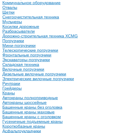
Коммунальное оборудование
Отвалы
Щетки
Снегоочистительная техника
Мульчеры
Косилки дорожные
Разбрасыватели
Дорожно-строительная техника XCMG
Погрузчики
Мини-погрузчики
Телескопические погрузчики
Фронтальные погрузчики
Экскаваторы-погрузчики
Складская техника
Вилочные погрузчики
Дизельные вилочные погрузчики
Электрические вилочные погрузчики
Ричтраки
Грейдеры
Краны
Автокраны полноприводные
Автокраны шоссейные
Башенные краны без оголовка
Башенные краны маховые
Башенные краны с оголовком
Гусеничные подъемные краны
Короткобазные краны
Асфальтоукладчики