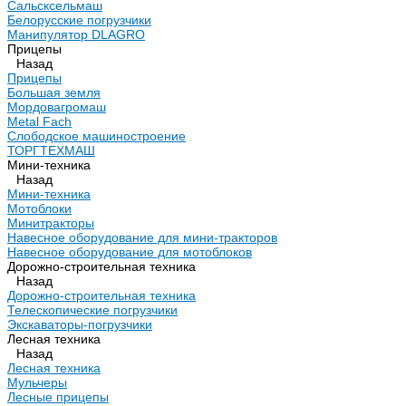
Сальсксельмаш
Белорусские погрузчики
Манипулятор DLAGRO
Прицепы
Назад
Прицепы
Большая земля
Мордовагромаш
Metal Fach
Слободское машиностроение
ТОРГТЕХМАШ
Мини-техника
Назад
Мини-техника
Мотоблоки
Минитракторы
Навесное оборудование для мини-тракторов
Навесное оборудование для мотоблоков
Дорожно-строительная техника
Назад
Дорожно-строительная техника
Телескопические погрузчики
Экскаваторы-погрузчики
Лесная техника
Назад
Лесная техника
Мульчеры
Лесные прицепы