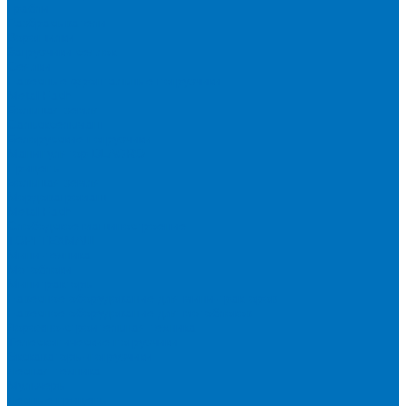
Грабли
Разбрасыватели
Ворошилки
Загрузчики сеялок
Сеялки
Навесные фронтальные погрузчики
Metal Fach
Большая земля
Сальсксельмаш
Белорусские погрузчики
Манипулятор DLAGRO
Прицепы
Большая земля
Мордовагромаш
Metal Fach
Слободское машиностроение
ТОРГТЕХМАШ
Мини-техника
Мотоблоки
Минитракторы
Навесное оборудование для мини-тракторов
Навесное оборудование для мотоблоков
Дорожно-строительная техника
Телескопические погрузчики
Экскаваторы-погрузчики
Лесная техника
Мульчеры
Лесные прицепы