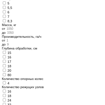
5
5,5
6
7
8,3
Масса, кг
от
до
Производительность, га/ч
от
до
Глубина обработки, см
15
16
17
18
20
80
Количество опорных колес
4
Количество режущих узлов
16
18
24
32