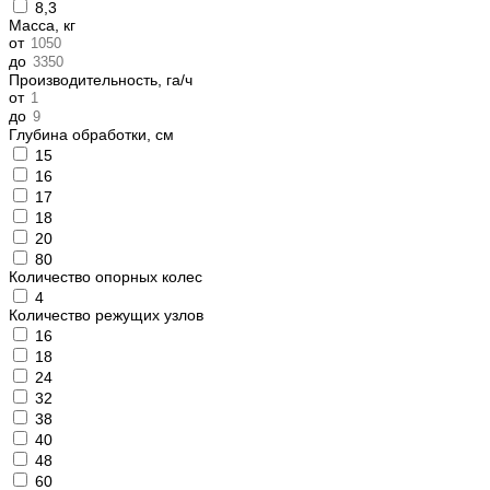
8,3
Масса, кг
от
до
Производительность, га/ч
от
до
Глубина обработки, см
15
16
17
18
20
80
Количество опорных колес
4
Количество режущих узлов
16
18
24
32
38
40
48
60