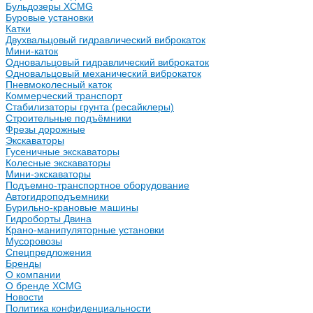
Бульдозеры XCMG
Буровые установки
Катки
Двухвальцовый гидравлический виброкаток
Мини-каток
Одновальцовый гидравлический виброкаток
Одновальцовый механический виброкаток
Пневмоколесный каток
Коммерческий транспорт
Стабилизаторы грунта (ресайклеры)
Строительные подъёмники
Фрезы дорожные
Экскаваторы
Гусеничные экскаваторы
Колесные экскаваторы
Мини-экскаваторы
Подъемно-транспортное оборудование
Автогидроподъемники
Бурильно-крановые машины
Гидроборты Двина
Крано-манипуляторные установки
Мусоровозы
Спецпредложения
Бренды
О компании
О бренде XCMG
Новости
Политика конфиденциальности