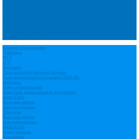
Новости
Политика конфиденциальности
Сертификаты
Видео
Услуги
Ремонт и обслуживание минипогрузчиков
Ремонт и обслуживание тракторов
Контакты
Каталог спецтехники
Тракторы
МТЗ
БТЗ
Агромаш
Сельскохозяйственная техника
Телескопические погрузчики UMG AG
Миксеры
Пресс-подборщики
Навесные фронтальные погрузчики
Metal Fach
Большая земля
Сальсксельмаш
Прицепы
Большая земля
Мордовагромаш
Metal Fach
Мини-техника
Мотоблоки