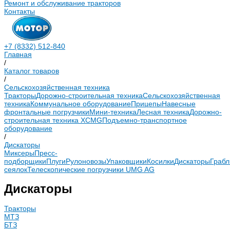
Ремонт и обслуживание тракторов
Контакты
+7 (8332) 512-840
Главная
/
Каталог товаров
/
Сельскохозяйственная техника
Тракторы
Дорожно-строительная техника
Сельскохозяйственная
техника
Коммунальное оборудование
Прицепы
Навесные
фронтальные погрузчики
Мини-техника
Лесная техника
Дорожно-
строительная техника XCMG
Подъемно-транспортное
оборудование
/
Дискаторы
Миксеры
Пресс-
подборщики
Плуги
Рулоновозы
Упаковщики
Косилки
Дискаторы
Грабл
сеялок
Телескопические погрузчики UMG AG
Дискаторы
Тракторы
МТЗ
БТЗ