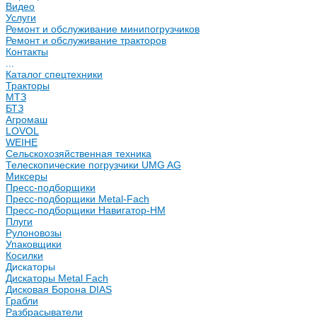
Видео
Услуги
Ремонт и обслуживание минипогрузчиков
Ремонт и обслуживание тракторов
Контакты
...
Каталог спецтехники
Тракторы
МТЗ
БТЗ
Агромаш
LOVOL
WEIHE
Сельскохозяйственная техника
Телескопические погрузчики UMG AG
Миксеры
Пресс-подборщики
Пресс-подборщики Metal-Fach
Пресс-подборщики Навигатор-НМ
Плуги
Рулоновозы
Упаковщики
Косилки
Дискаторы
Дискаторы Metal Fach
Дисковая Борона DIAS
Грабли
Разбрасыватели