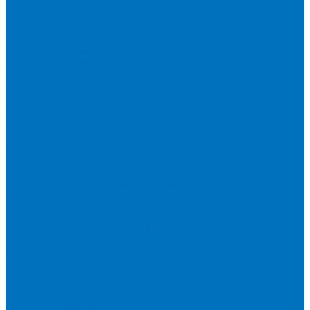
Политика конфиденциальности
Сертификаты
Видео
Услуги
Ремонт и обслуживание минипогрузчиков
Ремонт и обслуживание тракторов
Контакты
...
Каталог спецтехники
Тракторы
МТЗ
БТЗ
Агромаш
LOVOL
WEIHE
Сельскохозяйственная техника
Телескопические погрузчики UMG AG
Миксеры
Пресс-подборщики
Пресс-подборщики Metal-Fach
Пресс-подборщики Навигатор-НМ
Плуги
Рулоновозы
Упаковщики
Косилки
Дискаторы
Дискаторы Metal Fach
Дисковая Борона DIAS