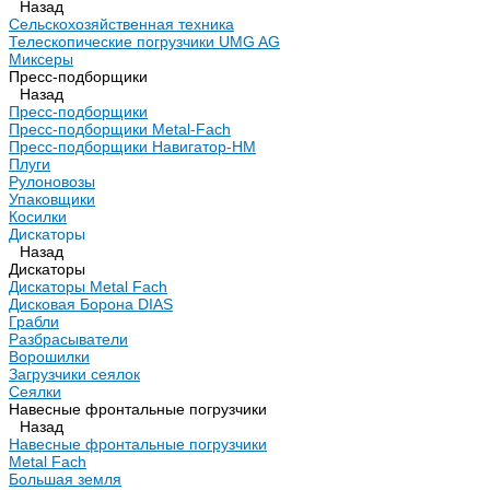
Назад
Сельскохозяйственная техника
Телескопические погрузчики UMG AG
Миксеры
Пресс-подборщики
Назад
Пресс-подборщики
Пресс-подборщики Metal-Fach
Пресс-подборщики Навигатор-НМ
Плуги
Рулоновозы
Упаковщики
Косилки
Дискаторы
Назад
Дискаторы
Дискаторы Metal Fach
Дисковая Борона DIAS
Грабли
Разбрасыватели
Ворошилки
Загрузчики сеялок
Сеялки
Навесные фронтальные погрузчики
Назад
Навесные фронтальные погрузчики
Metal Fach
Большая земля