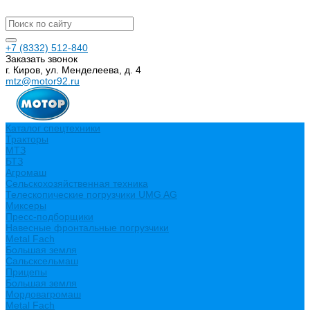
+7 (8332) 512-840
Заказать звонок
г. Киров, ул. Менделеева, д. 4
mtz@motor92.ru
Каталог спецтехники
Тракторы
МТЗ
БТЗ
Агромаш
Сельскохозяйственная техника
Телескопические погрузчики UMG AG
Миксеры
Пресс-подборщики
Навесные фронтальные погрузчики
Metal Fach
Большая земля
Сальсксельмаш
Прицепы
Большая земля
Мордовагромаш
Metal Fach