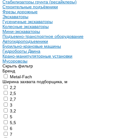
Стабилизаторы грунта (ресайклеры)
Строительные подъёмники
Фрезы дорожные
Экскаваторы
Гусеничные экскаваторы
Колесные экскаваторы
Мини-экскаваторы
Подъемно-транспортное оборудование
Автогидроподъемники
Бурильно-крановые машины
Гидроборты Двина
Крано-манипуляторные установки
Мусоровозы
Скрыть фильтр
Бренд
Metal-Fach
Ширина захвата подборщика, м
2,2
2,5
2,7
3
3,2
5
5,5
6
7