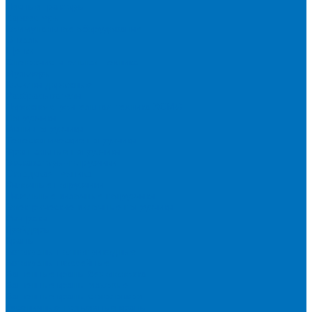
Лесные тракторы
Харвестеры
Коммунальное оборудование
Отвалы
Щетки
Снегоочистительная техника
Мульчеры
Косилки дорожные
Разбрасыватели
Дорожно-строительная техника XCMG
Погрузчики
Мини-погрузчики
Телескопические погрузчики
Фронтальные погрузчики
Экскаваторы-погрузчики
Складская техника
Вилочные погрузчики
Дизельные вилочные погрузчики
Электрические вилочные погрузчики
Ричтраки
Грейдеры
Краны
Автокраны полноприводные
Автокраны шоссейные
Башенные краны без оголовка
Башенные краны маховые
Башенные краны с оголовком
Гусеничные подъемные краны