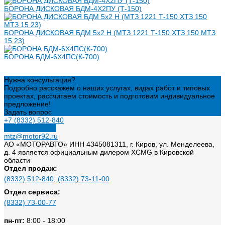
БОРОНА ДИСКОВАЯ БДМ-4Х2ПУ (Т-150)
БОРОНА ДИСКОВАЯ БДМ 5х2 Н (МТЗ 1221 Т-150 ХТЗ 150 МТЗ
15 23)
БОРОНА БДМ-6Х4ПС(К-700)
Нужна консультация?
Подробно расскажем о наших услугах, видах работ и типовых
проектах, рассчитаем стоимость и подготовим индивидуальное
предложение!
Задать вопрос
+7 (8332) 512-840
Заказать звонок
mtz@motor92.ru
АО «МОТОРАВТО» ИНН 4345081311, г. Киров, ул. Менделеева,
д. 4 является официальным дилером XCMG в Кировской
области
Отдел продаж:
(8332) 512-840
,
(8332) 73-11-00
Отдел сервиса:
(8332) 73-00-77
пн-пт:
8:00 - 18:00