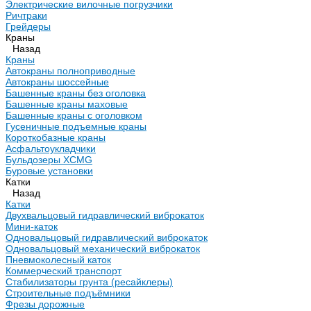
Электрические вилочные погрузчики
Ричтраки
Грейдеры
Краны
Назад
Краны
Автокраны полноприводные
Автокраны шоссейные
Башенные краны без оголовка
Башенные краны маховые
Башенные краны с оголовком
Гусеничные подъемные краны
Короткобазные краны
Асфальтоукладчики
Бульдозеры XCMG
Буровые установки
Катки
Назад
Катки
Двухвальцовый гидравлический виброкаток
Мини-каток
Одновальцовый гидравлический виброкаток
Одновальцовый механический виброкаток
Пневмоколесный каток
Коммерческий транспорт
Стабилизаторы грунта (ресайклеры)
Строительные подъёмники
Фрезы дорожные