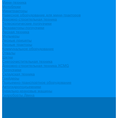
Мини-техника
Мотоблоки
Минитракторы
Навесное оборудование для мини-тракторов
Дорожно-строительная техника
Телескопические погрузчики
Экскаваторы-погрузчики
Лесная техника
Мульчеры
Лесные прицепы
Лесные тракторы
Коммунальное оборудование
Отвалы
Щетки
Снегоочистительная техника
Дорожно-строительная техника XCMG
Погрузчики
Складская техника
Грейдеры
Подъемно-транспортное оборудование
Автогидроподъемники
Бурильно-крановые машины
Гидроборты Двина
Спецпредложения
Бренды
О компании
О бренде XCMG
Новости