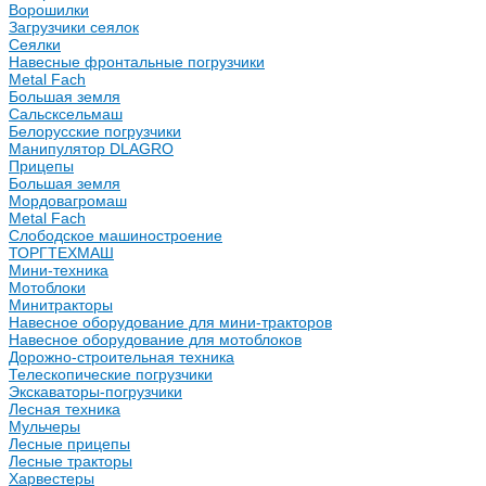
Ворошилки
Загрузчики сеялок
Сеялки
Навесные фронтальные погрузчики
Metal Fach
Большая земля
Сальсксельмаш
Белорусские погрузчики
Манипулятор DLAGRO
Прицепы
Большая земля
Мордовагромаш
Metal Fach
Слободское машиностроение
ТОРГТЕХМАШ
Мини-техника
Мотоблоки
Минитракторы
Навесное оборудование для мини-тракторов
Навесное оборудование для мотоблоков
Дорожно-строительная техника
Телескопические погрузчики
Экскаваторы-погрузчики
Лесная техника
Мульчеры
Лесные прицепы
Лесные тракторы
Харвестеры