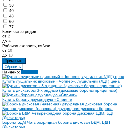
38
40
48
60
77
Количество рядов
от
до
Рабочая скорость, км/час
от
до
Найдено:
Показать
Купить лущильник дисковый «Чоппер», лущильник (ЛДГ) цена
Купить дискаторы 3-х рядные (дисковые бороны прицепные)
Купить борону двухрядную «Спринг»
Борона дисковая (навесная) двухрядная дисковая борона
Борона БДМ Четырехрядная борона дисковая БДМ, БДП
(Дискаторы)