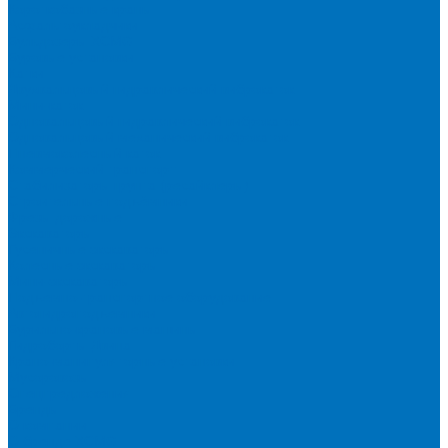
Короткобазные краны
Асфальтоукладчики
Бульдозеры XCMG
Буровые установки
Катки
Двухвальцовый гидравлический виброкаток
Мини-каток
Одновальцовый гидравлический виброкаток
Одновальцовый механический виброкаток
Пневмоколесный каток
Коммерческий транспорт
Стабилизаторы грунта (ресайклеры)
Строительные подъёмники
Фрезы дорожные
Экскаваторы
Гусеничные экскаваторы
Колесные экскаваторы
Мини-экскаваторы
Подъемно-транспортное оборудование
Автогидроподъемники
Бурильно-крановые машины
Гидроборты Двина
Крано-манипуляторные установки
Мусоровозы
Спецпредложения
Бренды
О компании
О бренде XCMG