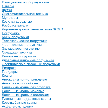
Коммунальное оборудование
Отвалы
Щетки
Снегоочистительная техника
Мульчеры
Косилки дорожные
Разбрасыватели
Дорожно-строительная техника XCMG
Погрузчики
Мини-погрузчики
Телескопические погрузчики
Фронтальные погрузчики
Экскаваторы-погрузчики
Складская техника
Вилочные погрузчики
Дизельные вилочные погрузчики
Электрические вилочные погрузчики
Ричтраки
Грейдеры
Краны
Автокраны полноприводные
Автокраны шоссейные
Башенные краны без оголовка
Башенные краны маховые
Башенные краны с оголовком
Гусеничные подъемные краны
Короткобазные краны
Асфальтоукладчики