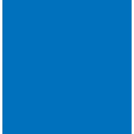
Грабли
Разбрасыватели
Ворошилки
Загрузчики сеялок
Сеялки
Навесные фронтальные погрузчики
Metal Fach
Большая земля
Сальсксельмаш
Белорусские погрузчики
Манипулятор DLAGRO
Прицепы
Большая земля
Мордовагромаш
Metal Fach
Слободское машиностроение
ТОРГТЕХМАШ
Мини-техника
Мотоблоки
Минитракторы
Навесное оборудование для мини-тракторов
Навесное оборудование для мотоблоков
Дорожно-строительная техника
Телескопические погрузчики
Экскаваторы-погрузчики
Лесная техника
Мульчеры
Лесные прицепы