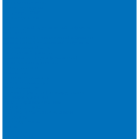
Короткобазные краны
Асфальтоукладчики
Бульдозеры XCMG
Буровые установки
Катки
Двухвальцовый гидравлический виброкаток
Мини-каток
Одновальцовый гидравлический виброкаток
Одновальцовый механический виброкаток
Пневмоколесный каток
Коммерческий транспорт
Стабилизаторы грунта (ресайклеры)
Строительные подъёмники
Фрезы дорожные
Экскаваторы
Гусеничные экскаваторы
Колесные экскаваторы
Мини-экскаваторы
Подъемно-транспортное оборудование
Автогидроподъемники
Бурильно-крановые машины
Гидроборты Двина
Крано-манипуляторные установки
Мусоровозы
Спецпредложения
Бренды
О компании
О бренде XCMG