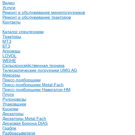
Видео
Услуги
Ремонт и обслуживание минипогрузчиков
Ремонт и обслуживание тракторов
Контакты
...
Каталог спецтехники
Тракторы
МТЗ
БТЗ
Агромаш
LOVOL
WEIHE
Сельскохозяйственная техника
Телескопические погрузчики UMG AG
Миксеры
Пресс-подборщики
Пресс-подборщики Metal-Fach
Пресс-подборщики Навигатор-НМ
Плуги
Рулоновозы
Упаковщики
Косилки
Дискаторы
Дискаторы Metal Fach
Дисковая Борона DIAS
Грабли
Разбрасыватели