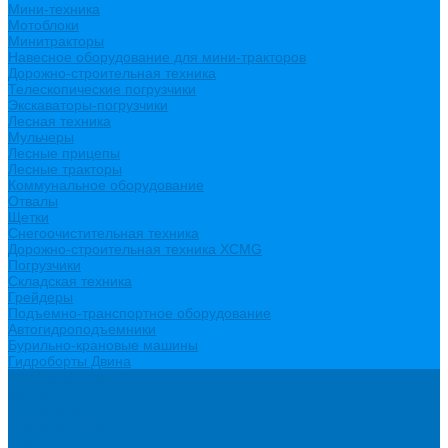
Мини-техника
Мотоблоки
Минитракторы
Навесное оборудование для мини-тракторов
Дорожно-строительная техника
Телескопические погрузчики
Экскаваторы-погрузчики
Лесная техника
Мульчеры
Лесные прицепы
Лесные тракторы
Коммунальное оборудование
Отвалы
Щетки
Снегоочистительная техника
Дорожно-строительная техника XCMG
Погрузчики
Складская техника
Грейдеры
Подъемно-транспортное оборудование
Автогидроподъемники
Бурильно-крановые машины
Гидроборты Двина
Спецпредложения
Бренды
О компании
О бренде XCMG
Новости