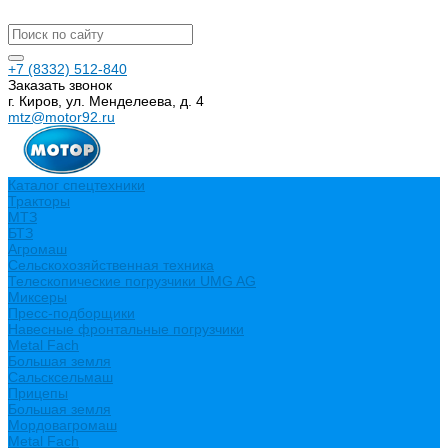
+7 (8332) 512-840
Заказать звонок
г. Киров, ул. Менделеева, д. 4
mtz@motor92.ru
Каталог спецтехники
Тракторы
МТЗ
БТЗ
Агромаш
Сельскохозяйственная техника
Телескопические погрузчики UMG AG
Миксеры
Пресс-подборщики
Навесные фронтальные погрузчики
Metal Fach
Большая земля
Сальсксельмаш
Прицепы
Большая земля
Мордовагромаш
Metal Fach