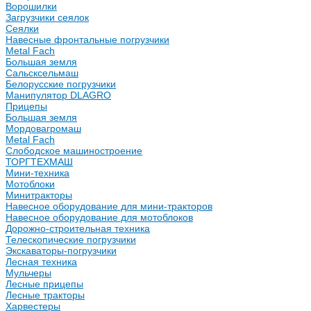
Ворошилки
Загрузчики сеялок
Сеялки
Навесные фронтальные погрузчики
Metal Fach
Большая земля
Сальсксельмаш
Белорусские погрузчики
Манипулятор DLAGRO
Прицепы
Большая земля
Мордовагромаш
Metal Fach
Слободское машиностроение
ТОРГТЕХМАШ
Мини-техника
Мотоблоки
Минитракторы
Навесное оборудование для мини-тракторов
Навесное оборудование для мотоблоков
Дорожно-строительная техника
Телескопические погрузчики
Экскаваторы-погрузчики
Лесная техника
Мульчеры
Лесные прицепы
Лесные тракторы
Харвестеры