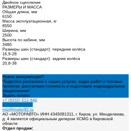
Двойное сцепление
РАЗМЕРЫ И МАССА
Общая длина, мм
6150
Масса эксплуатационная, кг
8550
Ширина, мм
2500
Высота по кабине, мм
3480
Размеры шин (стандарт): передние колёса
16,9-28
Размеры шин (стандарт): задние колёса
20,8-38
Нужна консультация?
Подробно расскажем о наших услугах, видах работ и типовых
проектах, рассчитаем стоимость и подготовим индивидуальное
предложение!
Задать вопрос
+7 (8332) 512-840
Заказать звонок
mtz@motor92.ru
АО «МОТОРАВТО» ИНН 4345081311, г. Киров, ул. Менделеева,
д. 4 является официальным дилером XCMG в Кировской
области
Отдел продаж: