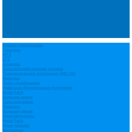
Новости
Политика конфиденциальности
Сертификаты
Видео
Услуги
Ремонт и обслуживание минипогрузчиков
Ремонт и обслуживание тракторов
Контакты
Каталог спецтехники
Тракторы
МТЗ
БТЗ
Агромаш
Сельскохозяйственная техника
Телескопические погрузчики UMG AG
Миксеры
Пресс-подборщики
Навесные фронтальные погрузчики
Metal Fach
Большая земля
Сальсксельмаш
Прицепы
Большая земля
Мордовагромаш
Metal Fach
Мини-техника
Мотоблоки