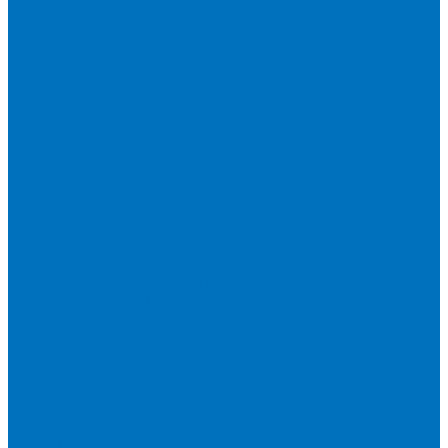
Лесные тракторы
Харвестеры
Коммунальное оборудование
Отвалы
Щетки
Снегоочистительная техника
Мульчеры
Косилки дорожные
Разбрасыватели
Дорожно-строительная техника XCMG
Погрузчики
Мини-погрузчики
Телескопические погрузчики
Фронтальные погрузчики
Экскаваторы-погрузчики
Складская техника
Вилочные погрузчики
Дизельные вилочные погрузчики
Электрические вилочные погрузчики
Ричтраки
Грейдеры
Краны
Автокраны полноприводные
Автокраны шоссейные
Башенные краны без оголовка
Башенные краны маховые
Башенные краны с оголовком
Гусеничные подъемные краны