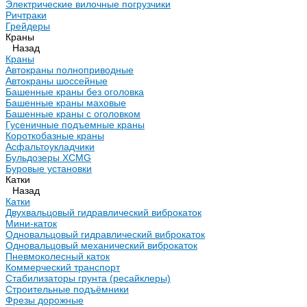
Электрические вилочные погрузчики
Ричтраки
Грейдеры
Краны
Назад
Краны
Автокраны полноприводные
Автокраны шоссейные
Башенные краны без оголовка
Башенные краны маховые
Башенные краны с оголовком
Гусеничные подъемные краны
Короткобазные краны
Асфальтоукладчики
Бульдозеры XCMG
Буровые установки
Катки
Назад
Катки
Двухвальцовый гидравлический виброкаток
Мини-каток
Одновальцовый гидравлический виброкаток
Одновальцовый механический виброкаток
Пневмоколесный каток
Коммерческий транспорт
Стабилизаторы грунта (ресайклеры)
Строительные подъёмники
Фрезы дорожные