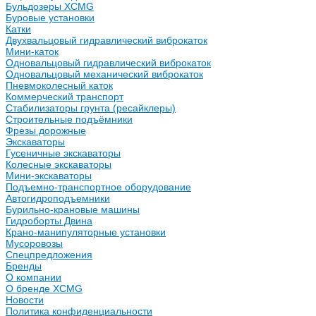
Бульдозеры XCMG
Буровые установки
Катки
Двухвальцовый гидравлический виброкаток
Мини-каток
Одновальцовый гидравлический виброкаток
Одновальцовый механический виброкаток
Пневмоколесный каток
Коммерческий транспорт
Стабилизаторы грунта (ресайклеры)
Строительные подъёмники
Фрезы дорожные
Экскаваторы
Гусеничные экскаваторы
Колесные экскаваторы
Мини-экскаваторы
Подъемно-транспортное оборудование
Автогидроподъемники
Бурильно-крановые машины
Гидроборты Двина
Крано-манипуляторные установки
Мусоровозы
Спецпредложения
Бренды
О компании
О бренде XCMG
Новости
Политика конфиденциальности