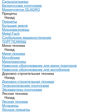
Сальсксельмаш
Белорусские погрузчики
Манипулятор DLAGRO
Прицепы
Назад
Прицепы
Большая земля
Мордовагромаш
Metal Fach
Слободское машиностроение
ТОРГТЕХМАШ
Мини-техника
Назад
Мини-техника
Мотоблоки
Минитракторы
Навесное оборудование для мини-тракторов
Навесное оборудование для мотоблоков
Дорожно-строительная техника
Назад
Дорожно-строительная техника
Телескопические погрузчики
Экскаваторы-погрузчики
Лесная техника
Назад
Лесная техника
Мульчеры
Лесные прицепы