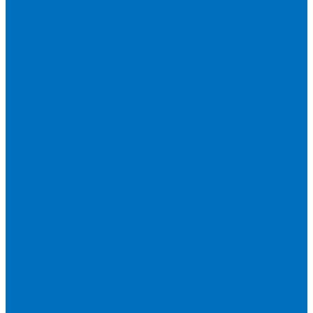
Политика конфиденциальности
Сертификаты
Видео
Услуги
Ремонт и обслуживание минипогрузчиков
Ремонт и обслуживание тракторов
Контакты
...
Каталог спецтехники
Тракторы
МТЗ
БТЗ
Агромаш
LOVOL
WEIHE
Сельскохозяйственная техника
Телескопические погрузчики UMG AG
Миксеры
Пресс-подборщики
Пресс-подборщики Metal-Fach
Пресс-подборщики Навигатор-НМ
Плуги
Рулоновозы
Упаковщики
Косилки
Дискаторы
Дискаторы Metal Fach
Дисковая Борона DIAS