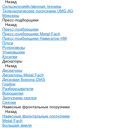
Назад
Сельскохозяйственная техника
Телескопические погрузчики UMG AG
Миксеры
Пресс-подборщики
Назад
Пресс-подборщики
Пресс-подборщики Metal-Fach
Пресс-подборщики Навигатор-НМ
Плуги
Рулоновозы
Упаковщики
Косилки
Дискаторы
Назад
Дискаторы
Дискаторы Metal Fach
Дисковая Борона DIAS
Грабли
Разбрасыватели
Ворошилки
Загрузчики сеялок
Сеялки
Навесные фронтальные погрузчики
Назад
Навесные фронтальные погрузчики
Metal Fach
Большая земля