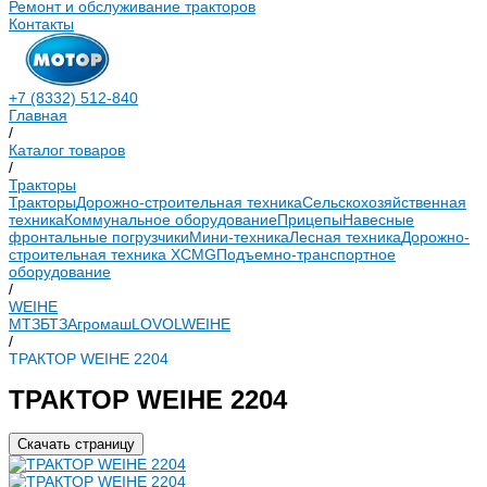
Ремонт и обслуживание тракторов
Контакты
+7 (8332) 512-840
Главная
/
Каталог товаров
/
Тракторы
Тракторы
Дорожно-строительная техника
Сельскохозяйственная
техника
Коммунальное оборудование
Прицепы
Навесные
фронтальные погрузчики
Мини-техника
Лесная техника
Дорожно-
строительная техника XCMG
Подъемно-транспортное
оборудование
/
WEIHE
МТЗ
БТЗ
Агромаш
LOVOL
WEIHE
/
ТРАКТОР WEIHE 2204
ТРАКТОР WEIHE 2204
Скачать страницу