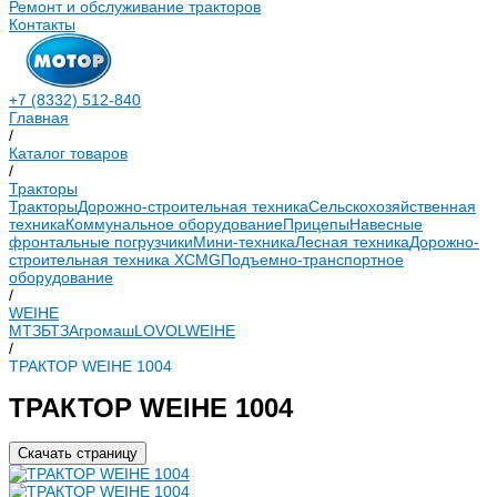
Ремонт и обслуживание тракторов
Контакты
+7 (8332) 512-840
Главная
/
Каталог товаров
/
Тракторы
Тракторы
Дорожно-строительная техника
Сельскохозяйственная
техника
Коммунальное оборудование
Прицепы
Навесные
фронтальные погрузчики
Мини-техника
Лесная техника
Дорожно-
строительная техника XCMG
Подъемно-транспортное
оборудование
/
WEIHE
МТЗ
БТЗ
Агромаш
LOVOL
WEIHE
/
ТРАКТОР WEIHE 1004
ТРАКТОР WEIHE 1004
Скачать страницу