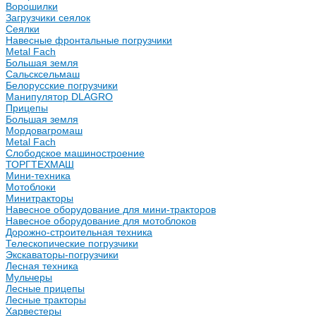
Ворошилки
Загрузчики сеялок
Сеялки
Навесные фронтальные погрузчики
Metal Fach
Большая земля
Сальсксельмаш
Белорусские погрузчики
Манипулятор DLAGRO
Прицепы
Большая земля
Мордовагромаш
Metal Fach
Слободское машиностроение
ТОРГТЕХМАШ
Мини-техника
Мотоблоки
Минитракторы
Навесное оборудование для мини-тракторов
Навесное оборудование для мотоблоков
Дорожно-строительная техника
Телескопические погрузчики
Экскаваторы-погрузчики
Лесная техника
Мульчеры
Лесные прицепы
Лесные тракторы
Харвестеры