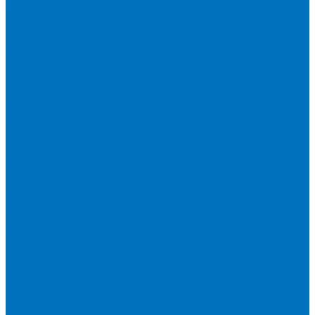
Лесные тракторы
Харвестеры
Коммунальное оборудование
Отвалы
Щетки
Снегоочистительная техника
Мульчеры
Косилки дорожные
Разбрасыватели
Дорожно-строительная техника XCMG
Погрузчики
Мини-погрузчики
Телескопические погрузчики
Фронтальные погрузчики
Экскаваторы-погрузчики
Складская техника
Вилочные погрузчики
Дизельные вилочные погрузчики
Электрические вилочные погрузчики
Ричтраки
Грейдеры
Краны
Автокраны полноприводные
Автокраны шоссейные
Башенные краны без оголовка
Башенные краны маховые
Башенные краны с оголовком
Гусеничные подъемные краны