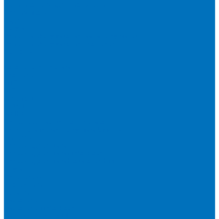
Политика конфиденциальности
Сертификаты
Видео
Услуги
Ремонт и обслуживание минипогрузчиков
Ремонт и обслуживание тракторов
Контакты
...
Каталог спецтехники
Тракторы
МТЗ
БТЗ
Агромаш
LOVOL
WEIHE
Сельскохозяйственная техника
Телескопические погрузчики UMG AG
Миксеры
Пресс-подборщики
Пресс-подборщики Metal-Fach
Пресс-подборщики Навигатор-НМ
Плуги
Рулоновозы
Упаковщики
Косилки
Дискаторы
Дискаторы Metal Fach
Дисковая Борона DIAS