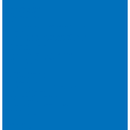
Короткобазные краны
Асфальтоукладчики
Бульдозеры XCMG
Буровые установки
Катки
Двухвальцовый гидравлический виброкаток
Мини-каток
Одновальцовый гидравлический виброкаток
Одновальцовый механический виброкаток
Пневмоколесный каток
Коммерческий транспорт
Стабилизаторы грунта (ресайклеры)
Строительные подъёмники
Фрезы дорожные
Экскаваторы
Гусеничные экскаваторы
Колесные экскаваторы
Мини-экскаваторы
Подъемно-транспортное оборудование
Автогидроподъемники
Бурильно-крановые машины
Гидроборты Двина
Крано-манипуляторные установки
Мусоровозы
Спецпредложения
Бренды
О компании
О бренде XCMG