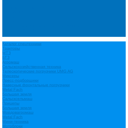
Новости
Политика конфиденциальности
Сертификаты
Видео
Услуги
Ремонт и обслуживание минипогрузчиков
Ремонт и обслуживание тракторов
Контакты
Каталог спецтехники
Тракторы
МТЗ
БТЗ
Агромаш
Сельскохозяйственная техника
Телескопические погрузчики UMG AG
Миксеры
Пресс-подборщики
Навесные фронтальные погрузчики
Metal Fach
Большая земля
Сальсксельмаш
Прицепы
Большая земля
Мордовагромаш
Metal Fach
Мини-техника
Мотоблоки