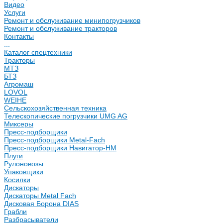
Видео
Услуги
Ремонт и обслуживание минипогрузчиков
Ремонт и обслуживание тракторов
Контакты
...
Каталог спецтехники
Тракторы
МТЗ
БТЗ
Агромаш
LOVOL
WEIHE
Сельскохозяйственная техника
Телескопические погрузчики UMG AG
Миксеры
Пресс-подборщики
Пресс-подборщики Metal-Fach
Пресс-подборщики Навигатор-НМ
Плуги
Рулоновозы
Упаковщики
Косилки
Дискаторы
Дискаторы Metal Fach
Дисковая Борона DIAS
Грабли
Разбрасыватели