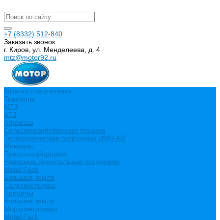
+7 (8332) 512-840
Заказать звонок
г. Киров, ул. Менделеева, д. 4
mtz@motor92.ru
Каталог спецтехники
Тракторы
МТЗ
БТЗ
Агромаш
Сельскохозяйственная техника
Телескопические погрузчики UMG AG
Миксеры
Пресс-подборщики
Навесные фронтальные погрузчики
Metal Fach
Большая земля
Сальсксельмаш
Прицепы
Большая земля
Мордовагромаш
Metal Fach