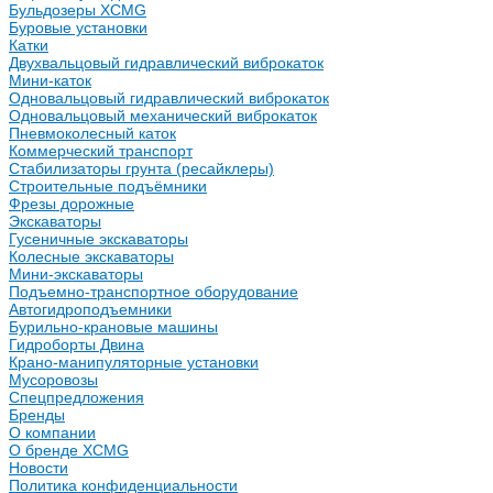
Бульдозеры XCMG
Буровые установки
Катки
Двухвальцовый гидравлический виброкаток
Мини-каток
Одновальцовый гидравлический виброкаток
Одновальцовый механический виброкаток
Пневмоколесный каток
Коммерческий транспорт
Стабилизаторы грунта (ресайклеры)
Строительные подъёмники
Фрезы дорожные
Экскаваторы
Гусеничные экскаваторы
Колесные экскаваторы
Мини-экскаваторы
Подъемно-транспортное оборудование
Автогидроподъемники
Бурильно-крановые машины
Гидроборты Двина
Крано-манипуляторные установки
Мусоровозы
Спецпредложения
Бренды
О компании
О бренде XCMG
Новости
Политика конфиденциальности