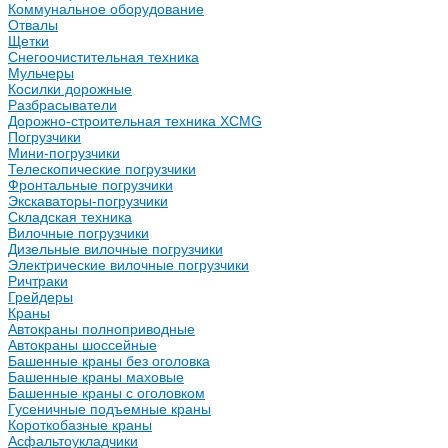
Коммунальное оборудование
Отвалы
Щетки
Снегоочистительная техника
Мульчеры
Косилки дорожные
Разбрасыватели
Дорожно-строительная техника XCMG
Погрузчики
Мини-погрузчики
Телескопические погрузчики
Фронтальные погрузчики
Экскаваторы-погрузчики
Складская техника
Вилочные погрузчики
Дизельные вилочные погрузчики
Электрические вилочные погрузчики
Ричтраки
Грейдеры
Краны
Автокраны полноприводные
Автокраны шоссейные
Башенные краны без оголовка
Башенные краны маховые
Башенные краны с оголовком
Гусеничные подъемные краны
Короткобазные краны
Асфальтоукладчики