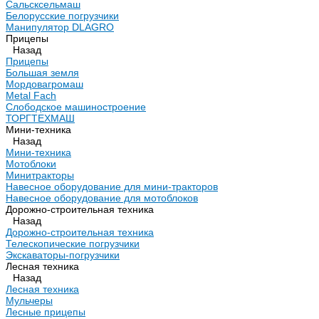
Сальсксельмаш
Белорусские погрузчики
Манипулятор DLAGRO
Прицепы
Назад
Прицепы
Большая земля
Мордовагромаш
Metal Fach
Слободское машиностроение
ТОРГТЕХМАШ
Мини-техника
Назад
Мини-техника
Мотоблоки
Минитракторы
Навесное оборудование для мини-тракторов
Навесное оборудование для мотоблоков
Дорожно-строительная техника
Назад
Дорожно-строительная техника
Телескопические погрузчики
Экскаваторы-погрузчики
Лесная техника
Назад
Лесная техника
Мульчеры
Лесные прицепы