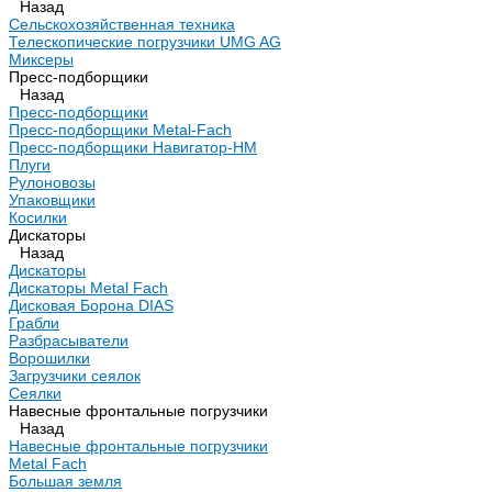
Назад
Сельскохозяйственная техника
Телескопические погрузчики UMG AG
Миксеры
Пресс-подборщики
Назад
Пресс-подборщики
Пресс-подборщики Metal-Fach
Пресс-подборщики Навигатор-НМ
Плуги
Рулоновозы
Упаковщики
Косилки
Дискаторы
Назад
Дискаторы
Дискаторы Metal Fach
Дисковая Борона DIAS
Грабли
Разбрасыватели
Ворошилки
Загрузчики сеялок
Сеялки
Навесные фронтальные погрузчики
Назад
Навесные фронтальные погрузчики
Metal Fach
Большая земля