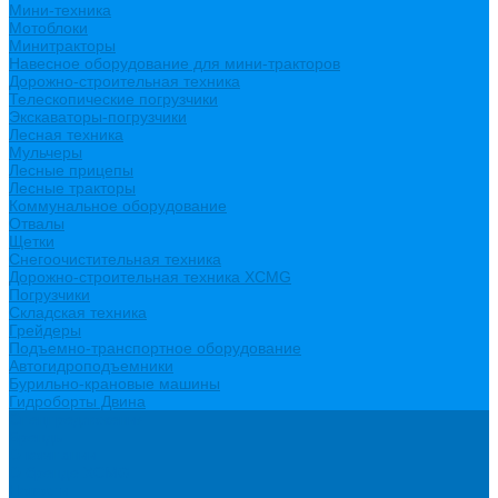
Мини-техника
Мотоблоки
Минитракторы
Навесное оборудование для мини-тракторов
Дорожно-строительная техника
Телескопические погрузчики
Экскаваторы-погрузчики
Лесная техника
Мульчеры
Лесные прицепы
Лесные тракторы
Коммунальное оборудование
Отвалы
Щетки
Снегоочистительная техника
Дорожно-строительная техника XCMG
Погрузчики
Складская техника
Грейдеры
Подъемно-транспортное оборудование
Автогидроподъемники
Бурильно-крановые машины
Гидроборты Двина
Спецпредложения
Бренды
О компании
О бренде XCMG
Новости