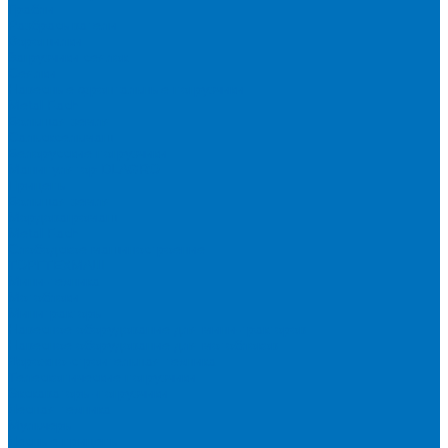
Грабли
Разбрасыватели
Ворошилки
Загрузчики сеялок
Сеялки
Навесные фронтальные погрузчики
Metal Fach
Большая земля
Сальсксельмаш
Белорусские погрузчики
Манипулятор DLAGRO
Прицепы
Большая земля
Мордовагромаш
Metal Fach
Слободское машиностроение
ТОРГТЕХМАШ
Мини-техника
Мотоблоки
Минитракторы
Навесное оборудование для мини-тракторов
Навесное оборудование для мотоблоков
Дорожно-строительная техника
Телескопические погрузчики
Экскаваторы-погрузчики
Лесная техника
Мульчеры
Лесные прицепы