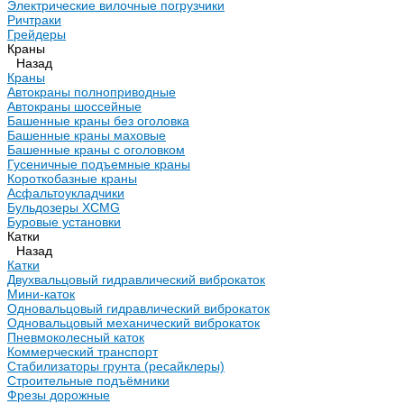
Электрические вилочные погрузчики
Ричтраки
Грейдеры
Краны
Назад
Краны
Автокраны полноприводные
Автокраны шоссейные
Башенные краны без оголовка
Башенные краны маховые
Башенные краны с оголовком
Гусеничные подъемные краны
Короткобазные краны
Асфальтоукладчики
Бульдозеры XCMG
Буровые установки
Катки
Назад
Катки
Двухвальцовый гидравлический виброкаток
Мини-каток
Одновальцовый гидравлический виброкаток
Одновальцовый механический виброкаток
Пневмоколесный каток
Коммерческий транспорт
Стабилизаторы грунта (ресайклеры)
Строительные подъёмники
Фрезы дорожные