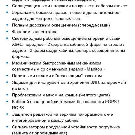
Солнцезащитными шторками на крыше и лобовом стекле
Зеркалами, боковое правое, левое и дополнительное
заднее для контроля "слепых" зон
Полным дорожным освещением (спереди/сзади)
Фонарем заднего хода
Светодиодным рабочим освещением спереди и сзади
Х6+1: переднее - 2 фары на кабине, 2 фары на стреле /
заднее - 2 фары сзади кабины, фонарь освещения зоны
фаркопа
Механическим быстросменным механизмом
совместимым со сменными видами «Manitou»
Палетными вилами с "плавающим" захватом
Ящиком для инструментов и хранения ЗИП, запираемый
на ключ
Проблесковым маяком на крыше (желтого цвета)
Кабиной оснащеной системами безопасности FOPS /
ROPS
Защитной решеткой на верхнем панорамном окне
интегрированной в крышу кабины
Сигнализатором продольной устойчивости погрузчика
(защита от опрокидывания)