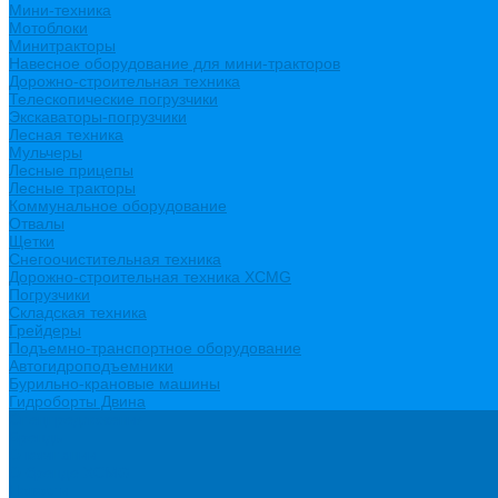
Мини-техника
Мотоблоки
Минитракторы
Навесное оборудование для мини-тракторов
Дорожно-строительная техника
Телескопические погрузчики
Экскаваторы-погрузчики
Лесная техника
Мульчеры
Лесные прицепы
Лесные тракторы
Коммунальное оборудование
Отвалы
Щетки
Снегоочистительная техника
Дорожно-строительная техника XCMG
Погрузчики
Складская техника
Грейдеры
Подъемно-транспортное оборудование
Автогидроподъемники
Бурильно-крановые машины
Гидроборты Двина
Спецпредложения
Бренды
О компании
О бренде XCMG
Новости