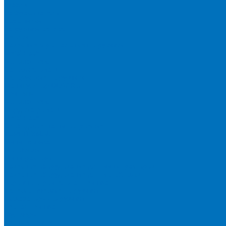
Грабли
Разбрасыватели
Ворошилки
Загрузчики сеялок
Сеялки
Навесные фронтальные погрузчики
Metal Fach
Большая земля
Сальсксельмаш
Белорусские погрузчики
Манипулятор DLAGRO
Прицепы
Большая земля
Мордовагромаш
Metal Fach
Слободское машиностроение
ТОРГТЕХМАШ
Мини-техника
Мотоблоки
Минитракторы
Навесное оборудование для мини-тракторов
Навесное оборудование для мотоблоков
Дорожно-строительная техника
Телескопические погрузчики
Экскаваторы-погрузчики
Лесная техника
Мульчеры
Лесные прицепы