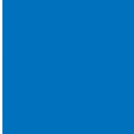
Короткобазные краны
Асфальтоукладчики
Бульдозеры XCMG
Буровые установки
Катки
Двухвальцовый гидравлический виброкаток
Мини-каток
Одновальцовый гидравлический виброкаток
Одновальцовый механический виброкаток
Пневмоколесный каток
Коммерческий транспорт
Стабилизаторы грунта (ресайклеры)
Строительные подъёмники
Фрезы дорожные
Экскаваторы
Гусеничные экскаваторы
Колесные экскаваторы
Мини-экскаваторы
Подъемно-транспортное оборудование
Автогидроподъемники
Бурильно-крановые машины
Гидроборты Двина
Крано-манипуляторные установки
Мусоровозы
Спецпредложения
Бренды
О компании
О бренде XCMG