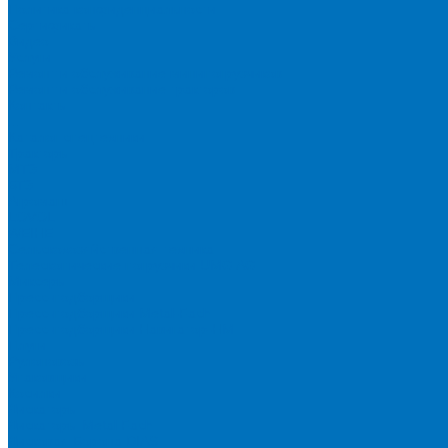
Политика конфиденциальности
Сертификаты
Видео
Услуги
Ремонт и обслуживание минипогрузчиков
Ремонт и обслуживание тракторов
Контакты
...
Каталог спецтехники
Тракторы
МТЗ
БТЗ
Агромаш
LOVOL
WEIHE
Сельскохозяйственная техника
Телескопические погрузчики UMG AG
Миксеры
Пресс-подборщики
Пресс-подборщики Metal-Fach
Пресс-подборщики Навигатор-НМ
Плуги
Рулоновозы
Упаковщики
Косилки
Дискаторы
Дискаторы Metal Fach
Дисковая Борона DIAS