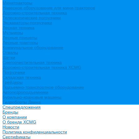
Минитракторы
Навесное оборудование для мини-тракторов
Дорожно-строительная техника
Телескопические погрузчики
Экскаваторы-погрузчики
Лесная техника
Мульчеры
Лесные прицепы
Лесные тракторы
Коммунальное оборудование
Отвалы
Щетки
Снегоочистительная техника
Дорожно-строительная техника XCMG
Погрузчики
Складская техника
Грейдеры
Подъемно-транспортное оборудование
Автогидроподъемники
Бурильно-крановые машины
Гидроборты Двина
Спецпредложения
Бренды
О компании
О бренде XCMG
Новости
Политика конфиденциальности
Сертификаты