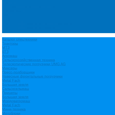
Новости
Политика конфиденциальности
Сертификаты
Видео
Услуги
Ремонт и обслуживание минипогрузчиков
Ремонт и обслуживание тракторов
Контакты
Каталог спецтехники
Тракторы
МТЗ
БТЗ
Агромаш
Сельскохозяйственная техника
Телескопические погрузчики UMG AG
Миксеры
Пресс-подборщики
Навесные фронтальные погрузчики
Metal Fach
Большая земля
Сальсксельмаш
Прицепы
Большая земля
Мордовагромаш
Metal Fach
Мини-техника
Мотоблоки