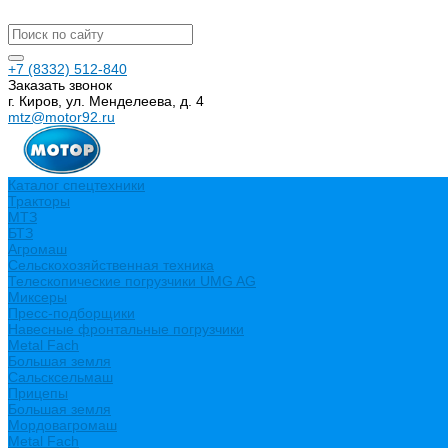
+7 (8332) 512-840
Заказать звонок
г. Киров, ул. Менделеева, д. 4
mtz@motor92.ru
Каталог спецтехники
Тракторы
МТЗ
БТЗ
Агромаш
Сельскохозяйственная техника
Телескопические погрузчики UMG AG
Миксеры
Пресс-подборщики
Навесные фронтальные погрузчики
Metal Fach
Большая земля
Сальсксельмаш
Прицепы
Большая земля
Мордовагромаш
Metal Fach