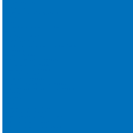
Лесные тракторы
Харвестеры
Коммунальное оборудование
Отвалы
Щетки
Снегоочистительная техника
Мульчеры
Косилки дорожные
Разбрасыватели
Дорожно-строительная техника XCMG
Погрузчики
Мини-погрузчики
Телескопические погрузчики
Фронтальные погрузчики
Экскаваторы-погрузчики
Складская техника
Вилочные погрузчики
Дизельные вилочные погрузчики
Электрические вилочные погрузчики
Ричтраки
Грейдеры
Краны
Автокраны полноприводные
Автокраны шоссейные
Башенные краны без оголовка
Башенные краны маховые
Башенные краны с оголовком
Гусеничные подъемные краны