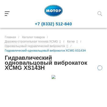
+7 (8332) 512-840
Главная
/
Каталог товаров
/
Дорожно-строительная техника XCMG
/
Катки
/
Одновальцовый гидравлический виброкаток
/
Гидравлический одновальцовый виброкаток XCMG XS143H
Гидравлический
одновальцовый виброкаток
XCMG XS143H