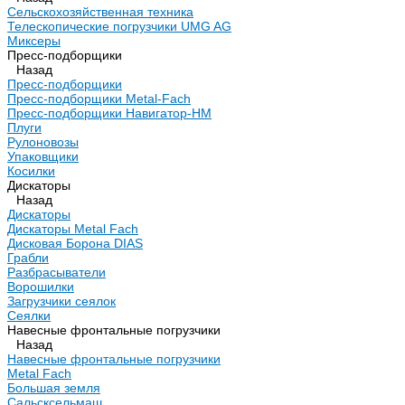
Сельскохозяйственная техника
Телескопические погрузчики UMG AG
Миксеры
Пресс-подборщики
Назад
Пресс-подборщики
Пресс-подборщики Metal-Fach
Пресс-подборщики Навигатор-НМ
Плуги
Рулоновозы
Упаковщики
Косилки
Дискаторы
Назад
Дискаторы
Дискаторы Metal Fach
Дисковая Борона DIAS
Грабли
Разбрасыватели
Ворошилки
Загрузчики сеялок
Сеялки
Навесные фронтальные погрузчики
Назад
Навесные фронтальные погрузчики
Metal Fach
Большая земля
Сальсксельмаш