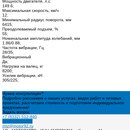
Мощность двигателя, л.с.
149.6;
Максимальная скорость, км/ч
12;
Минимальный радиус поворота, мм
6415;
Преодолеваемый подъем, %
55;
Номинальная амплитуда колебаний, мм
1.86/0.88;
Частота вибрации, Гц
28/35;
Вибрационный
Да;
Нагрузка на валец, кг
8200;
Усилие вибрации, кН
305/225;
Нужна консультация?
Подробно расскажем о наших услугах, видах работ и типовых
проектах, рассчитаем стоимость и подготовим индивидуальное
предложение!
Задать вопрос
+7 (8332) 512-840
Заказать звонок
mtz@motor92.ru