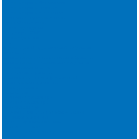
Башенные краны без оголовка
Башенные краны маховые
Башенные краны с оголовком
Гусеничные подъемные краны
Короткобазные краны
Асфальтоукладчики
Бульдозеры XCMG
Буровые установки
Катки
Двухвальцовый гидравлический виброкаток
Мини-каток
Одновальцовый гидравлический виброкаток
Одновальцовый механический виброкаток
Пневмоколесный каток
Коммерческий транспорт
Стабилизаторы грунта (ресайклеры)
Строительные подъёмники
Фрезы дорожные
Экскаваторы
Гусеничные экскаваторы
Колесные экскаваторы
Мини-экскаваторы
Подъемно-транспортное оборудование
Автогидроподъемники
Бурильно-крановые машины
Гидроборты Двина
Крано-манипуляторные установки
Мусоровозы