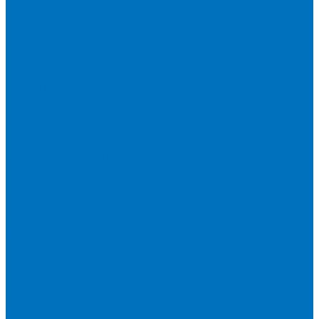
Косилки
Дискаторы
Дискаторы Metal Fach
Дисковая Борона DIAS
Грабли
Разбрасыватели
Ворошилки
Загрузчики сеялок
Сеялки
Навесные фронтальные погрузчики
Metal Fach
Большая земля
Сальсксельмаш
Белорусские погрузчики
Манипулятор DLAGRO
Прицепы
Большая земля
Мордовагромаш
Metal Fach
Слободское машиностроение
ТОРГТЕХМАШ
Мини-техника
Мотоблоки
Минитракторы
Навесное оборудование для мини-тракторов
Навесное оборудование для мотоблоков
Дорожно-строительная техника
Телескопические погрузчики