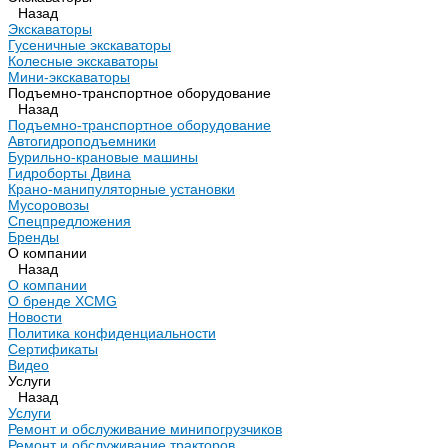
Назад
Экскаваторы
Гусеничные экскаваторы
Колесные экскаваторы
Мини-экскаваторы
Подъемно-транспортное оборудование
Назад
Подъемно-транспортное оборудование
Автогидроподъемники
Бурильно-крановые машины
Гидроборты Двина
Крано-манипуляторные установки
Мусоровозы
Спецпредложения
Бренды
О компании
Назад
О компании
О бренде XCMG
Новости
Политика конфиденциальности
Сертификаты
Видео
Услуги
Назад
Услуги
Ремонт и обслуживание минипогрузчиков
Ремонт и обслуживание тракторов