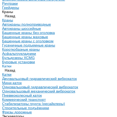
Ричтраки
Грейдеры
Краны
Назад
Краны
Автокраны полноприводные
Автокраны шоссейные
Башенные краны без оголовка
Башенные краны маховые
Башенные краны с оголовком
Гусеничные подъемные краны
Короткобазные краны
Асфальтоукладчики
Бульдозеры XCMG
Буровые установки
Катки
Назад
Катки
Двухвальцовый гидравлический виброкаток
Мини-каток
Одновальцовый гидравлический виброкаток
Одновальцовый механический виброкаток
Пневмоколесный каток
Коммерческий транспорт
Стабилизаторы грунта (ресайклеры)
Строительные подъёмники
Фрезы дорожные
Экскаваторы