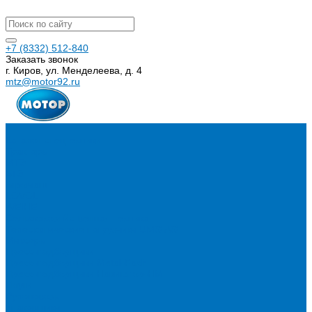
+7 (8332) 512-840
Заказать звонок
г. Киров, ул. Менделеева, д. 4
mtz@motor92.ru
...
Каталог спецтехники
Тракторы
МТЗ
БТЗ
Агромаш
LOVOL
WEIHE
Сельскохозяйственная техника
Телескопические погрузчики UMG AG
Миксеры
Пресс-подборщики
Пресс-подборщики Metal-Fach
Пресс-подборщики Навигатор-НМ
Плуги
Рулоновозы
Упаковщики