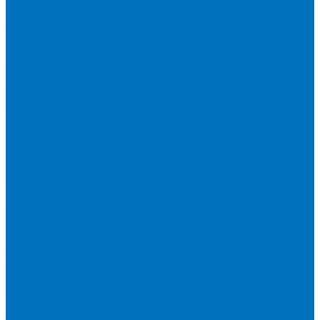
Экскаваторы-погрузчики
Лесная техника
Мульчеры
Лесные прицепы
Лесные тракторы
Харвестеры
Коммунальное оборудование
Отвалы
Щетки
Снегоочистительная техника
Мульчеры
Косилки дорожные
Разбрасыватели
Дорожно-строительная техника XCMG
Погрузчики
Мини-погрузчики
Телескопические погрузчики
Фронтальные погрузчики
Экскаваторы-погрузчики
Складская техника
Вилочные погрузчики
Дизельные вилочные погрузчики
Электрические вилочные погрузчики
Ричтраки
Грейдеры
Краны
Автокраны полноприводные
Автокраны шоссейные