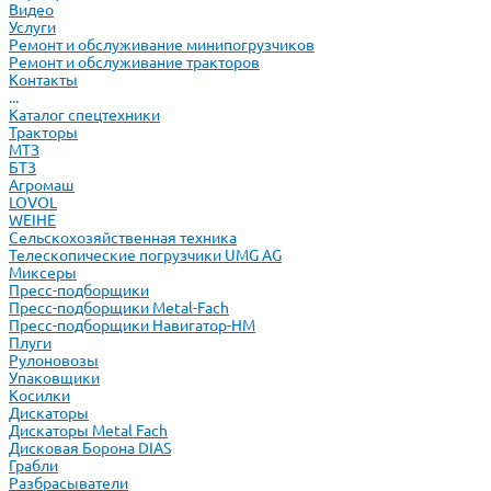
Видео
Услуги
Ремонт и обслуживание минипогрузчиков
Ремонт и обслуживание тракторов
Контакты
...
Каталог спецтехники
Тракторы
МТЗ
БТЗ
Агромаш
LOVOL
WEIHE
Сельскохозяйственная техника
Телескопические погрузчики UMG AG
Миксеры
Пресс-подборщики
Пресс-подборщики Metal-Fach
Пресс-подборщики Навигатор-НМ
Плуги
Рулоновозы
Упаковщики
Косилки
Дискаторы
Дискаторы Metal Fach
Дисковая Борона DIAS
Грабли
Разбрасыватели