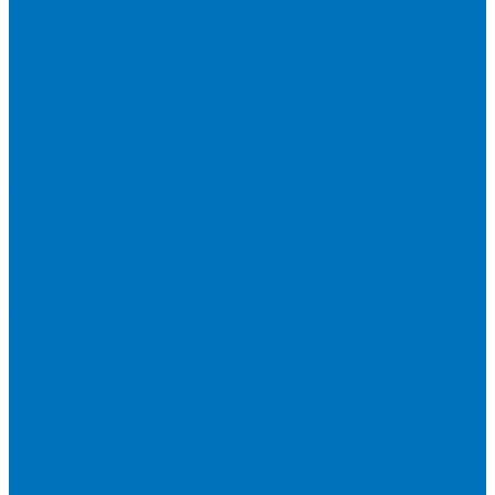
Политика конфиденциальности
Сертификаты
Видео
Услуги
Ремонт и обслуживание минипогрузчиков
Ремонт и обслуживание тракторов
Контакты
...
Каталог спецтехники
Тракторы
МТЗ
БТЗ
Агромаш
LOVOL
WEIHE
Сельскохозяйственная техника
Телескопические погрузчики UMG AG
Миксеры
Пресс-подборщики
Пресс-подборщики Metal-Fach
Пресс-подборщики Навигатор-НМ
Плуги
Рулоновозы
Упаковщики
Косилки
Дискаторы
Дискаторы Metal Fach
Дисковая Борона DIAS