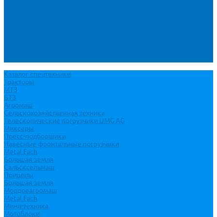
Новости
Политика конфиденциальности
Сертификаты
Видео
Услуги
Ремонт и обслуживание минипогрузчиков
Ремонт и обслуживание тракторов
Контакты
Каталог спецтехники
Тракторы
МТЗ
БТЗ
Агромаш
Сельскохозяйственная техника
Телескопические погрузчики UMG AG
Миксеры
Пресс-подборщики
Навесные фронтальные погрузчики
Metal Fach
Большая земля
Сальсксельмаш
Прицепы
Большая земля
Мордовагромаш
Metal Fach
Мини-техника
Мотоблоки