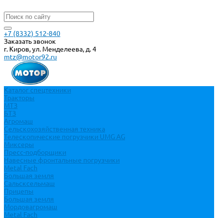
+7 (8332) 512-840
Заказать звонок
г. Киров, ул. Менделеева, д. 4
mtz@motor92.ru
Каталог спецтехники
Тракторы
МТЗ
БТЗ
Агромаш
Сельскохозяйственная техника
Телескопические погрузчики UMG AG
Миксеры
Пресс-подборщики
Навесные фронтальные погрузчики
Metal Fach
Большая земля
Сальсксельмаш
Прицепы
Большая земля
Мордовагромаш
Metal Fach