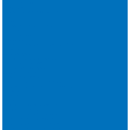
Лесные тракторы
Харвестеры
Коммунальное оборудование
Отвалы
Щетки
Снегоочистительная техника
Мульчеры
Косилки дорожные
Разбрасыватели
Дорожно-строительная техника XCMG
Погрузчики
Мини-погрузчики
Телескопические погрузчики
Фронтальные погрузчики
Экскаваторы-погрузчики
Складская техника
Вилочные погрузчики
Дизельные вилочные погрузчики
Электрические вилочные погрузчики
Ричтраки
Грейдеры
Краны
Автокраны полноприводные
Автокраны шоссейные
Башенные краны без оголовка
Башенные краны маховые
Башенные краны с оголовком
Гусеничные подъемные краны