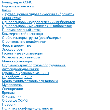
Бульдозеры XCMG
Буровые установки
Катки
Двухвальцовый гидравлический виброкаток
Мини-каток
Одновальцовый гидравлический виброкаток
Одновальцовый механический виброкаток
Пневмоколесный каток
Коммерческий транспорт
Стабилизаторы грунта (ресайклеры)
Строительные подъёмники
Фрезы дорожные
Экскаваторы
Гусеничные экскаваторы
Колесные экскаваторы
Мини-экскаваторы
Подъемно-транспортное оборудование
Автогидроподъемники
Бурильно-крановые машины
Гидроборты Двина
Крано-манипуляторные установки
Мусоровозы
Спецпредложения
Бренды
О компании
О бренде XCMG
Новости
Политика конфиденциальности