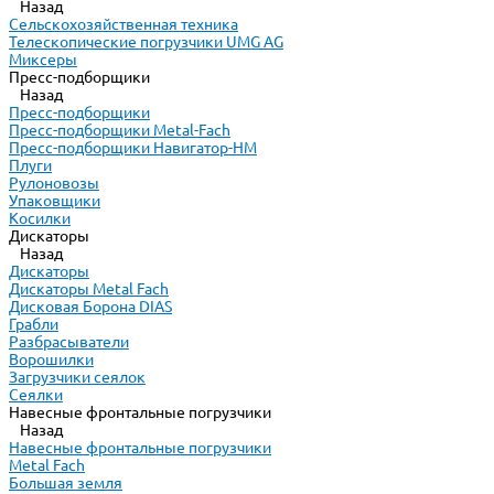
Назад
Сельскохозяйственная техника
Телескопические погрузчики UMG AG
Миксеры
Пресс-подборщики
Назад
Пресс-подборщики
Пресс-подборщики Metal-Fach
Пресс-подборщики Навигатор-НМ
Плуги
Рулоновозы
Упаковщики
Косилки
Дискаторы
Назад
Дискаторы
Дискаторы Metal Fach
Дисковая Борона DIAS
Грабли
Разбрасыватели
Ворошилки
Загрузчики сеялок
Сеялки
Навесные фронтальные погрузчики
Назад
Навесные фронтальные погрузчики
Metal Fach
Большая земля