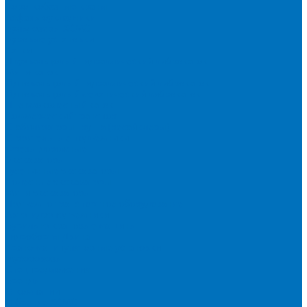
Короткобазные краны
Асфальтоукладчики
Бульдозеры XCMG
Буровые установки
Катки
Двухвальцовый гидравлический виброкаток
Мини-каток
Одновальцовый гидравлический виброкаток
Одновальцовый механический виброкаток
Пневмоколесный каток
Коммерческий транспорт
Стабилизаторы грунта (ресайклеры)
Строительные подъёмники
Фрезы дорожные
Экскаваторы
Гусеничные экскаваторы
Колесные экскаваторы
Мини-экскаваторы
Подъемно-транспортное оборудование
Автогидроподъемники
Бурильно-крановые машины
Гидроборты Двина
Крано-манипуляторные установки
Мусоровозы
Спецпредложения
Бренды
О компании
О бренде XCMG