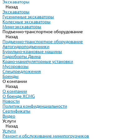
Экскаваторы
Назад
Экскаваторы
Гусеничные экскаваторы
Колесные экскаваторы
Мини-экскаваторы
Подъемно-транспортное оборудование
Назад
Подъемно-транспортное оборудование
Автогидроподъемники
Бурильно-крановые машины
Гидроборты Двина
Крано-манипуляторные установки
Мусоровозы
Спецпредложения
Бренды
О компании
Назад
О компании
О бренде XCMG
Новости
Политика конфиденциальности
Сертификаты
Видео
Услуги
Назад
Услуги
Ремонт и обслуживание минипогрузчиков