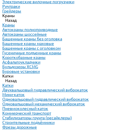
Электрические вилочные погрузчики
Ричтраки
Грейдеры
Краны
Назад
Краны
Автокраны полноприводные
Автокраны шоссейные
Башенные краны без оголовка
Башенные краны маховые
Башенные краны с оголовком
Гусеничные подъемные краны
Короткобазные краны
Асфальтоукладчики
Бульдозеры XCMG
Буровые установки
Катки
Назад
Катки
Двухвальцовый гидравлический виброкаток
Мини-каток
Одновальцовый гидравлический виброкаток
Одновальцовый механический виброкаток
Пневмоколесный каток
Коммерческий транспорт
Стабилизаторы грунта (ресайклеры)
Строительные подъёмники
Фрезы дорожные