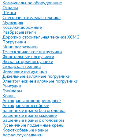
Коммунальное оборудование
Отвалы
Щетки
Снегоочистительная техника
Мульчеры
Косилки дорожные
Разбрасыватели
Дорожно-строительная техника XCMG
Погрузчики
Мини-погрузчики
Телескопические погрузчики
Фронтальные погрузчики
Экскаваторы-погрузчики
Складская техника
Вилочные погрузчики
Дизельные вилочные погрузчики
Электрические вилочные погрузчики
Ричтраки
Грейдеры
Краны
Автокраны полноприводные
Автокраны шоссейные
Башенные краны без оголовка
Башенные краны маховые
Башенные краны с оголовком
Гусеничные подъемные краны
Короткобазные краны
Асфальтоукладчики