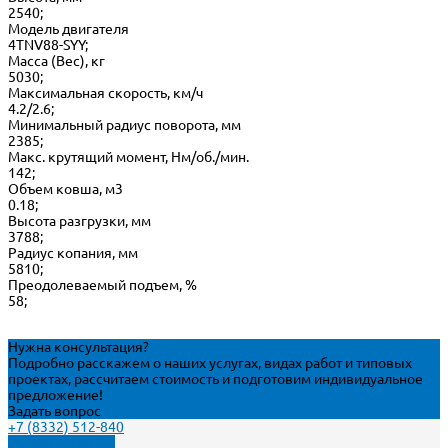
2540;
Модель двигателя
4TNV88-SYY;
Масса (Вес), кг
5030;
Максимальная скорость, км/ч
4.2/2.6;
Минимальный радиус поворота, мм
2385;
Макс. крутящий момент, Нм/об./мин.
142;
Объем ковша, м3
0.18;
Высота разгрузки, мм
3788;
Радиус копания, мм
5810;
Преодолеваемый подъем, %
58;
Нужна консультация?
Подробно расскажем о наших услугах, видах работ и типовых
проектах, рассчитаем стоимость и подготовим индивидуальное
предложение!
Задать вопрос
+7 (8332) 512-840
Заказать звонок