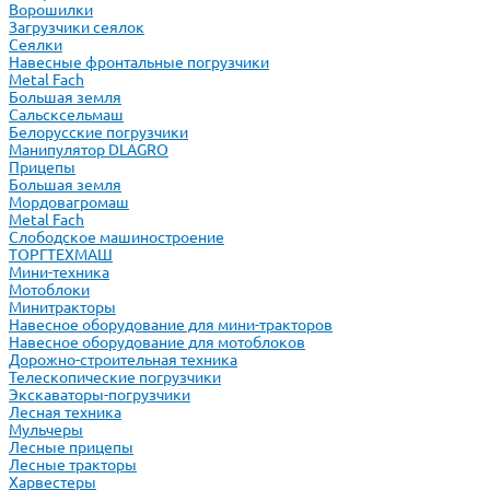
Ворошилки
Загрузчики сеялок
Сеялки
Навесные фронтальные погрузчики
Metal Fach
Большая земля
Сальсксельмаш
Белорусские погрузчики
Манипулятор DLAGRO
Прицепы
Большая земля
Мордовагромаш
Metal Fach
Слободское машиностроение
ТОРГТЕХМАШ
Мини-техника
Мотоблоки
Минитракторы
Навесное оборудование для мини-тракторов
Навесное оборудование для мотоблоков
Дорожно-строительная техника
Телескопические погрузчики
Экскаваторы-погрузчики
Лесная техника
Мульчеры
Лесные прицепы
Лесные тракторы
Харвестеры