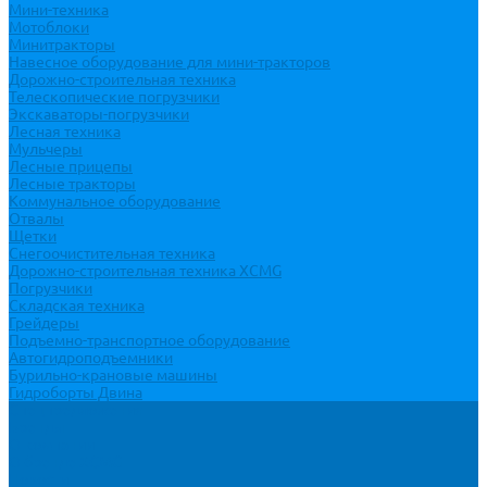
Мини-техника
Мотоблоки
Минитракторы
Навесное оборудование для мини-тракторов
Дорожно-строительная техника
Телескопические погрузчики
Экскаваторы-погрузчики
Лесная техника
Мульчеры
Лесные прицепы
Лесные тракторы
Коммунальное оборудование
Отвалы
Щетки
Снегоочистительная техника
Дорожно-строительная техника XCMG
Погрузчики
Складская техника
Грейдеры
Подъемно-транспортное оборудование
Автогидроподъемники
Бурильно-крановые машины
Гидроборты Двина
Спецпредложения
Бренды
О компании
О бренде XCMG
Новости