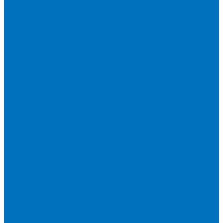
Грабли
Разбрасыватели
Ворошилки
Загрузчики сеялок
Сеялки
Навесные фронтальные погрузчики
Metal Fach
Большая земля
Сальсксельмаш
Белорусские погрузчики
Манипулятор DLAGRO
Прицепы
Большая земля
Мордовагромаш
Metal Fach
Слободское машиностроение
ТОРГТЕХМАШ
Мини-техника
Мотоблоки
Минитракторы
Навесное оборудование для мини-тракторов
Навесное оборудование для мотоблоков
Дорожно-строительная техника
Телескопические погрузчики
Экскаваторы-погрузчики
Лесная техника
Мульчеры
Лесные прицепы