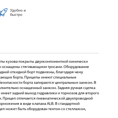
Удобно и
быстро
менты кузова покрыты двухкомпонентной химически
но оснащены стягивающими тросами. Оборудование
задний откидной борт подвижны, благодаря чему
имающих борта. Прицепы имеют специальные
езопасности борта запираются центральным замком. В
олнительно оснащенный замком. Задняя ручная сцепка
 имеет задний выход гидравлики и тормозов для второго
и. Прицеп отличается пневматической двухпроводной
орможения в виде клапана ALB. В стандартной
цеп может быть оборудован тентом со стеллажом,