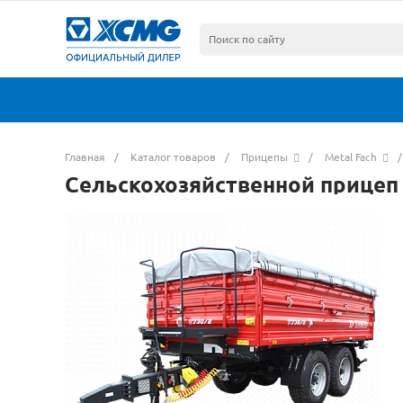
Главная
/
Каталог товаров
/
Прицепы
/
Metal Fach
/
Сельскохозяйственной прицеп