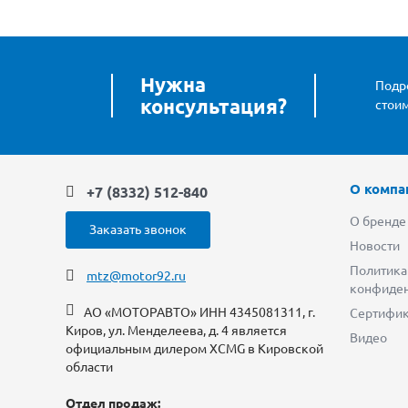
Нужна
Подро
консультация?
стои
О компа
+7 (8332) 512-840
О бренде
Заказать звонок
Новости
Политика
mtz@motor92.ru
конфиден
АО «МОТОРАВТО» ИНН 4345081311, г.
Сертифи
Киров, ул. Менделеева, д. 4 является
Видео
официальным дилером XCMG в Кировской
области
Отдел продаж: