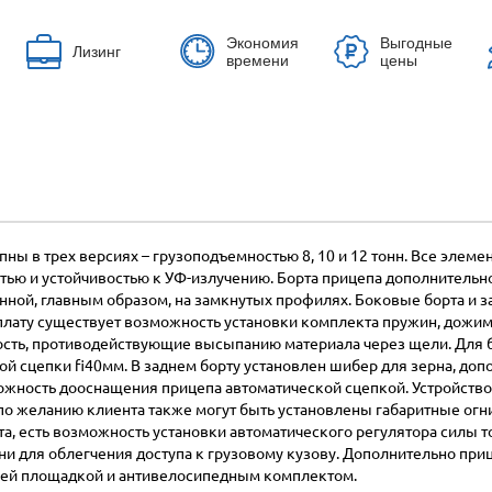
Экономия
Выгодные
Лизинг
времени
цены
ны в трех версиях – грузоподъемностью 8, 10 и 12 тонн. Все эле
тью и устойчивостью к УФ-излучению. Борта прицепа дополнитель
анной, главным образом, на замкнутых профилях. Боковые борта и 
 плату существует возможность установки комплекта пружин, дож
сть, противодействующие высыпанию материала через щели. Для б
 сцепки fi40мм. В заднем борту установлен шибер для зерна, доп
ожность дооснащения прицепа автоматической сцепкой. Устройство
по желанию клиента также могут быть установлены габаритные огн
а, есть возможность установки автоматического регулятора силы т
и для облегчения доступа к грузовому кузову. Дополнительно при
чей площадкой и антивелосипедным комплектом.