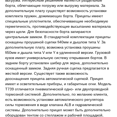
выгрузка. Интересным решением являются раздельные
борта, облегчающие погрузку или выгрузку материала. За
дополнительную плату существует возможность установки
комплекта пружин, дожимающих борта. Прицепы имеют
специальные уплотнители, обеспечивающие необходимую
герметичность, противодействующие высыпанию материала
через щели. Для безопасности борта запираются
центральным замком. В стандартной комплектации прицепы
оснащены проушиной сцепки fi40мм и дышлом типа V. За
дополнительную плату, возможна установка проушины
fi50мм и дышла типа V или Y в удлиненной версии. Грузовой
кузов имеет универсальную систему открывания бортов. В
заднем борту установлен шибер для зерна, дополнительно
оснащенный замком. Задняя ручная сцепка предлагается в
жесткой версии. Существует также возможность
дооснащения прицепа автоматической сцепкой. Прицеп
имеет и осветительные приборы, и габаритные огни. Модель
T739 отличается пневматической одно- или двухпроводной
тормозной системой. Дополнительно, по желанию клиента,
есть возможность установки автоматического регулятора
силы торможения в виде клапана ALB и гидравлической
системы. Дополнительно прицеп может быть дополнительно
оборудован тентом со стеллажом и рабочей площадкой,