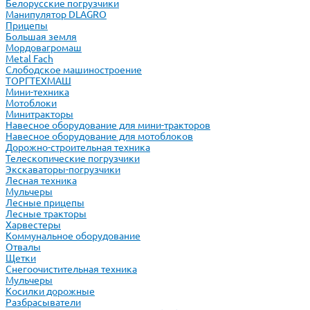
Белорусские погрузчики
Манипулятор DLAGRO
Прицепы
Большая земля
Мордовагромаш
Metal Fach
Слободское машиностроение
ТОРГТЕХМАШ
Мини-техника
Мотоблоки
Минитракторы
Навесное оборудование для мини-тракторов
Навесное оборудование для мотоблоков
Дорожно-строительная техника
Телескопические погрузчики
Экскаваторы-погрузчики
Лесная техника
Мульчеры
Лесные прицепы
Лесные тракторы
Харвестеры
Коммунальное оборудование
Отвалы
Щетки
Снегоочистительная техника
Мульчеры
Косилки дорожные
Разбрасыватели