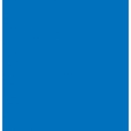
Электрические вилочные погрузчики
Ричтраки
Грейдеры
Краны
Автокраны полноприводные
Автокраны шоссейные
Башенные краны без оголовка
Башенные краны маховые
Башенные краны с оголовком
Гусеничные подъемные краны
Короткобазные краны
Асфальтоукладчики
Бульдозеры XCMG
Буровые установки
Катки
Двухвальцовый гидравлический виброкаток
Мини-каток
Одновальцовый гидравлический виброкаток
Одновальцовый механический виброкаток
Пневмоколесный каток
Коммерческий транспорт
Стабилизаторы грунта (ресайклеры)
Строительные подъёмники
Фрезы дорожные
Экскаваторы
Гусеничные экскаваторы
Колесные экскаваторы
Мини-экскаваторы