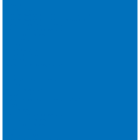
Мотоблоки
Минитракторы
Навесное оборудование для мини-тракторов
Навесное оборудование для мотоблоков
Дорожно-строительная техника
Телескопические погрузчики
Экскаваторы-погрузчики
Лесная техника
Мульчеры
Лесные прицепы
Лесные тракторы
Харвестеры
Коммунальное оборудование
Отвалы
Щетки
Снегоочистительная техника
Мульчеры
Косилки дорожные
Разбрасыватели
Дорожно-строительная техника XCMG
Погрузчики
Мини-погрузчики
Телескопические погрузчики
Фронтальные погрузчики
Экскаваторы-погрузчики
Складская техника
Вилочные погрузчики
Дизельные вилочные погрузчики