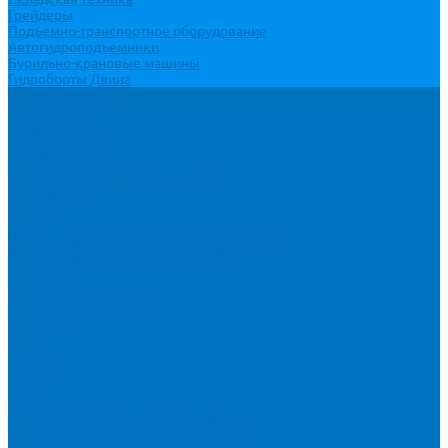
Грейдеры
Подъемно-транспортное оборудование
Автогидроподъемники
Бурильно-крановые машины
Гидроборты Двина
Спецпредложения
Бренды
О компании
О бренде XCMG
Новости
Политика конфиденциальности
Сертификаты
Видео
Услуги
Ремонт и обслуживание минипогрузчиков
Ремонт и обслуживание тракторов
Контакты
...
Каталог спецтехники
Тракторы
МТЗ
БТЗ
Агромаш
LOVOL
WEIHE
Сельскохозяйственная техника
Телескопические погрузчики UMG AG
Миксеры