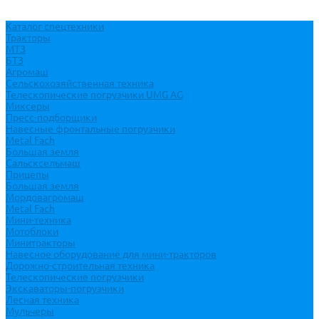
Каталог спецтехники
Тракторы
МТЗ
БТЗ
Агромаш
Сельскохозяйственная техника
Телескопические погрузчики UMG AG
Миксеры
Пресс-подборщики
Навесные фронтальные погрузчики
Metal Fach
Большая земля
Сальсксельмаш
Прицепы
Большая земля
Мордовагромаш
Metal Fach
Мини-техника
Мотоблоки
Минитракторы
Навесное оборудование для мини-тракторов
Дорожно-строительная техника
Телескопические погрузчики
Экскаваторы-погрузчики
Лесная техника
Мульчеры