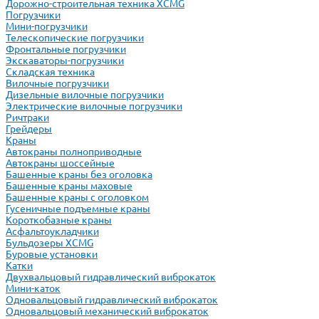
Дорожно-строительная техника XCMG
Погрузчики
Мини-погрузчики
Телескопические погрузчики
Фронтальные погрузчики
Экскаваторы-погрузчики
Складская техника
Вилочные погрузчики
Дизельные вилочные погрузчики
Электрические вилочные погрузчики
Ричтраки
Грейдеры
Краны
Автокраны полноприводные
Автокраны шоссейные
Башенные краны без оголовка
Башенные краны маховые
Башенные краны с оголовком
Гусеничные подъемные краны
Короткобазные краны
Асфальтоукладчики
Бульдозеры XCMG
Буровые установки
Катки
Двухвальцовый гидравлический виброкаток
Мини-каток
Одновальцовый гидравлический виброкаток
Одновальцовый механический виброкаток