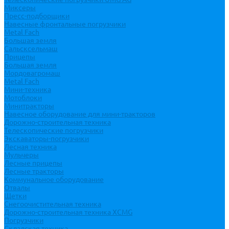
Миксеры
Пресс-подборщики
Навесные фронтальные погрузчики
Metal Fach
Большая земля
Сальсксельмаш
Прицепы
Большая земля
Мордовагромаш
Metal Fach
Мини-техника
Мотоблоки
Минитракторы
Навесное оборудование для мини-тракторов
Дорожно-строительная техника
Телескопические погрузчики
Экскаваторы-погрузчики
Лесная техника
Мульчеры
Лесные прицепы
Лесные тракторы
Коммунальное оборудование
Отвалы
Щетки
Снегоочистительная техника
Дорожно-строительная техника XCMG
Погрузчики
Складская техника