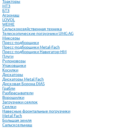
Тракторы
МТЗ
БТЗ
Агромаш
LOVOL
WEIHE
Сельскохозяйственная техника
Телескопические погрузчики UMG AG
Миксеры
Пресс-подборщики
Пресс-подборщики Metal-Fach
Пресс-подборщики Навигатор-НМ
Плуги
Рулоновозы
Упаковщики
Косилки
Дискаторы
Дискаторы Metal Fach
Дисковая Борона DIAS
Грабли
Разбрасыватели
Ворошилки
Загрузчики сеялок
Сеялки
Навесные фронтальные погрузчики
Metal Fach
Большая земля
Сальсксельмаш