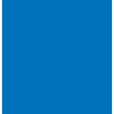
Пресс-подборщики
Пресс-подборщики Metal-Fach
Пресс-подборщики Навигатор-НМ
Плуги
Рулоновозы
Упаковщики
Косилки
Дискаторы
Дискаторы Metal Fach
Дисковая Борона DIAS
Грабли
Разбрасыватели
Ворошилки
Загрузчики сеялок
Сеялки
Навесные фронтальные погрузчики
Metal Fach
Большая земля
Сальсксельмаш
Белорусские погрузчики
Манипулятор DLAGRO
Прицепы
Большая земля
Мордовагромаш
Metal Fach
Слободское машиностроение
ТОРГТЕХМАШ
Мини-техника