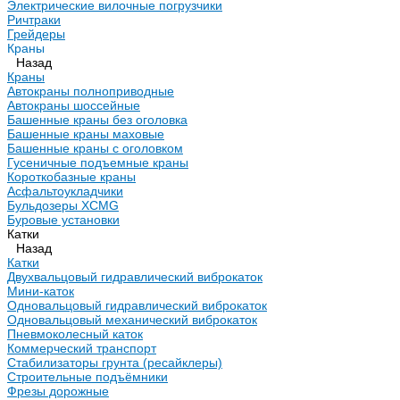
Электрические вилочные погрузчики
Ричтраки
Грейдеры
Краны
Назад
Краны
Автокраны полноприводные
Автокраны шоссейные
Башенные краны без оголовка
Башенные краны маховые
Башенные краны с оголовком
Гусеничные подъемные краны
Короткобазные краны
Асфальтоукладчики
Бульдозеры XCMG
Буровые установки
Катки
Назад
Катки
Двухвальцовый гидравлический виброкаток
Мини-каток
Одновальцовый гидравлический виброкаток
Одновальцовый механический виброкаток
Пневмоколесный каток
Коммерческий транспорт
Стабилизаторы грунта (ресайклеры)
Строительные подъёмники
Фрезы дорожные