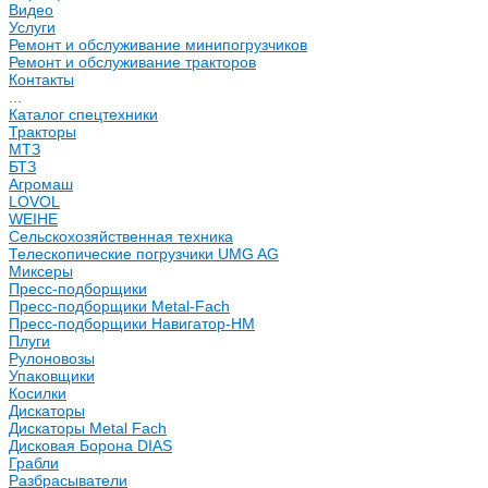
Видео
Услуги
Ремонт и обслуживание минипогрузчиков
Ремонт и обслуживание тракторов
Контакты
...
Каталог спецтехники
Тракторы
МТЗ
БТЗ
Агромаш
LOVOL
WEIHE
Сельскохозяйственная техника
Телескопические погрузчики UMG AG
Миксеры
Пресс-подборщики
Пресс-подборщики Metal-Fach
Пресс-подборщики Навигатор-НМ
Плуги
Рулоновозы
Упаковщики
Косилки
Дискаторы
Дискаторы Metal Fach
Дисковая Борона DIAS
Грабли
Разбрасыватели