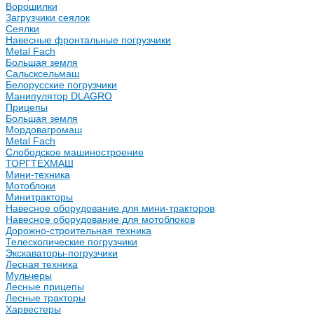
Ворошилки
Загрузчики сеялок
Сеялки
Навесные фронтальные погрузчики
Metal Fach
Большая земля
Сальсксельмаш
Белорусские погрузчики
Манипулятор DLAGRO
Прицепы
Большая земля
Мордовагромаш
Metal Fach
Слободское машиностроение
ТОРГТЕХМАШ
Мини-техника
Мотоблоки
Минитракторы
Навесное оборудование для мини-тракторов
Навесное оборудование для мотоблоков
Дорожно-строительная техника
Телескопические погрузчики
Экскаваторы-погрузчики
Лесная техника
Мульчеры
Лесные прицепы
Лесные тракторы
Харвестеры