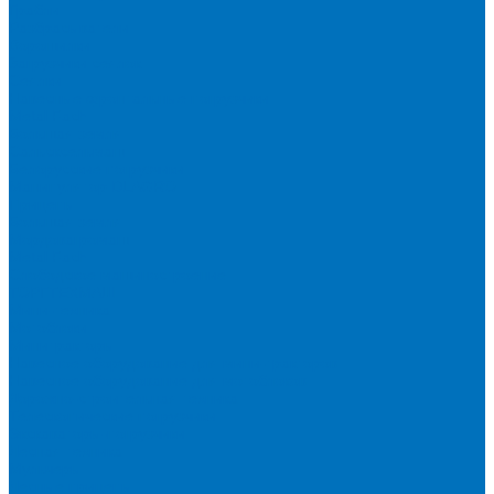
Грабли
Разбрасыватели
Ворошилки
Загрузчики сеялок
Сеялки
Навесные фронтальные погрузчики
Metal Fach
Большая земля
Сальсксельмаш
Белорусские погрузчики
Манипулятор DLAGRO
Прицепы
Большая земля
Мордовагромаш
Metal Fach
Слободское машиностроение
ТОРГТЕХМАШ
Мини-техника
Мотоблоки
Минитракторы
Навесное оборудование для мини-тракторов
Навесное оборудование для мотоблоков
Дорожно-строительная техника
Телескопические погрузчики
Экскаваторы-погрузчики
Лесная техника
Мульчеры
Лесные прицепы