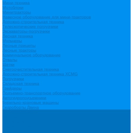
Мини-техника
Мотоблоки
Минитракторы
Навесное оборудование для мини-тракторов
Дорожно-строительная техника
Телескопические погрузчики
Экскаваторы-погрузчики
Лесная техника
Мульчеры
Лесные прицепы
Лесные тракторы
Коммунальное оборудование
Отвалы
Щетки
Снегоочистительная техника
Дорожно-строительная техника XCMG
Погрузчики
Складская техника
Грейдеры
Подъемно-транспортное оборудование
Автогидроподъемники
Бурильно-крановые машины
Гидроборты Двина
Спецпредложения
Бренды
О компании
О бренде XCMG
Новости