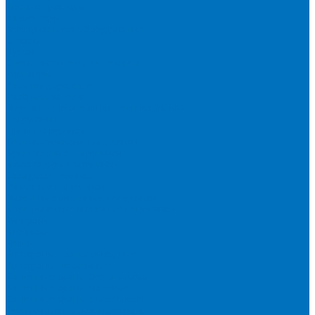
Лесные тракторы
Харвестеры
Коммунальное оборудование
Отвалы
Щетки
Снегоочистительная техника
Мульчеры
Косилки дорожные
Разбрасыватели
Дорожно-строительная техника XCMG
Погрузчики
Мини-погрузчики
Телескопические погрузчики
Фронтальные погрузчики
Экскаваторы-погрузчики
Складская техника
Вилочные погрузчики
Дизельные вилочные погрузчики
Электрические вилочные погрузчики
Ричтраки
Грейдеры
Краны
Автокраны полноприводные
Автокраны шоссейные
Башенные краны без оголовка
Башенные краны маховые
Башенные краны с оголовком
Гусеничные подъемные краны