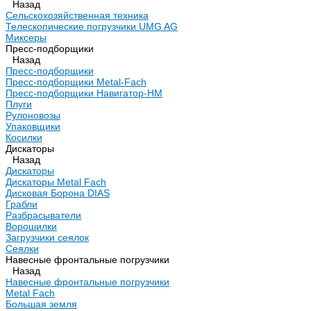
Назад
Сельскохозяйственная техника
Телескопические погрузчики UMG AG
Миксеры
Пресс-подборщики
Назад
Пресс-подборщики
Пресс-подборщики Metal-Fach
Пресс-подборщики Навигатор-НМ
Плуги
Рулоновозы
Упаковщики
Косилки
Дискаторы
Назад
Дискаторы
Дискаторы Metal Fach
Дисковая Борона DIAS
Грабли
Разбрасыватели
Ворошилки
Загрузчики сеялок
Сеялки
Навесные фронтальные погрузчики
Назад
Навесные фронтальные погрузчики
Metal Fach
Большая земля