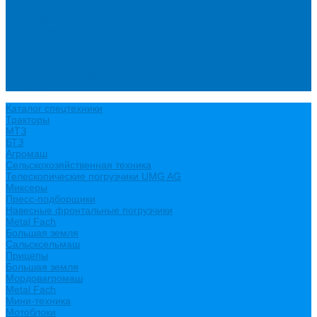
Новости
Политика конфиденциальности
Сертификаты
Видео
Услуги
Ремонт и обслуживание минипогрузчиков
Ремонт и обслуживание тракторов
Контакты
Каталог спецтехники
Тракторы
МТЗ
БТЗ
Агромаш
Сельскохозяйственная техника
Телескопические погрузчики UMG AG
Миксеры
Пресс-подборщики
Навесные фронтальные погрузчики
Metal Fach
Большая земля
Сальсксельмаш
Прицепы
Большая земля
Мордовагромаш
Metal Fach
Мини-техника
Мотоблоки