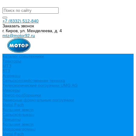
+7 (8332) 512-840
Заказать звонок
г. Киров, ул. Менделеева, д. 4
mtz@motor92.ru
Каталог спецтехники
Тракторы
МТЗ
БТЗ
Агромаш
Сельскохозяйственная техника
Телескопические погрузчики UMG AG
Миксеры
Пресс-подборщики
Навесные фронтальные погрузчики
Metal Fach
Большая земля
Сальсксельмаш
Прицепы
Большая земля
Мордовагромаш
Metal Fach