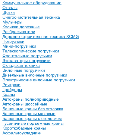
Коммунальное оборудование
Отвалы
Щетки
Снегоочистительная техника
Мульчеры
Косилки дорожные
Разбрасыватели
Дорожно-строительная техника XCMG
Погрузчики
Мини-погрузчики
Телескопические погрузчики
Фронтальные погрузчики
Экскаваторы-погрузчики
Складская техника
Вилочные погрузчики
Дизельные вилочные погрузчики
Электрические вилочные погрузчики
Ричтраки
Грейдеры
Краны
Автокраны полноприводные
Автокраны шоссейные
Башенные краны без оголовка
Башенные краны маховые
Башенные краны с оголовком
Гусеничные подъемные краны
Короткобазные краны
Асфальтоукладчики