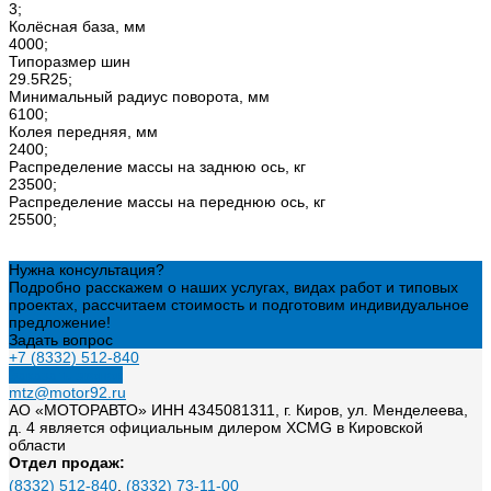
3;
Колёсная база, мм
4000;
Типоразмер шин
29.5R25;
Минимальный радиус поворота, мм
6100;
Колея передняя, мм
2400;
Распределение массы на заднюю ось, кг
23500;
Распределение массы на переднюю ось, кг
25500;
Нужна консультация?
Подробно расскажем о наших услугах, видах работ и типовых
проектах, рассчитаем стоимость и подготовим индивидуальное
предложение!
Задать вопрос
+7 (8332) 512-840
Заказать звонок
mtz@motor92.ru
АО «МОТОРАВТО» ИНН 4345081311, г. Киров, ул. Менделеева,
д. 4 является официальным дилером XCMG в Кировской
области
Отдел продаж:
(8332) 512-840
,
(8332) 73-11-00