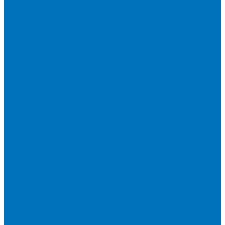
Короткобазные краны
Асфальтоукладчики
Бульдозеры XCMG
Буровые установки
Катки
Двухвальцовый гидравлический виброкаток
Мини-каток
Одновальцовый гидравлический виброкаток
Одновальцовый механический виброкаток
Пневмоколесный каток
Коммерческий транспорт
Стабилизаторы грунта (ресайклеры)
Строительные подъёмники
Фрезы дорожные
Экскаваторы
Гусеничные экскаваторы
Колесные экскаваторы
Мини-экскаваторы
Подъемно-транспортное оборудование
Автогидроподъемники
Бурильно-крановые машины
Гидроборты Двина
Крано-манипуляторные установки
Мусоровозы
Спецпредложения
Бренды
О компании
О бренде XCMG