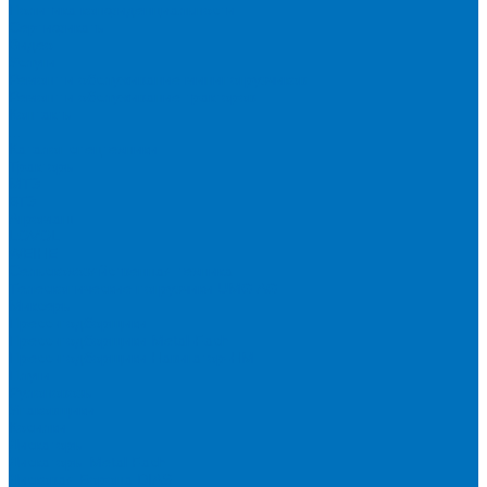
Политика конфиденциальности
Сертификаты
Видео
Услуги
Ремонт и обслуживание минипогрузчиков
Ремонт и обслуживание тракторов
Контакты
...
Каталог спецтехники
Тракторы
МТЗ
БТЗ
Агромаш
LOVOL
WEIHE
Сельскохозяйственная техника
Телескопические погрузчики UMG AG
Миксеры
Пресс-подборщики
Пресс-подборщики Metal-Fach
Пресс-подборщики Навигатор-НМ
Плуги
Рулоновозы
Упаковщики
Косилки
Дискаторы
Дискаторы Metal Fach
Дисковая Борона DIAS