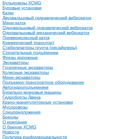
Бульдозеры XCMG
Буровые установки
Катки
Двухвальцовый гидравлический виброкаток
Мини-каток
Одновальцовый гидравлический виброкаток
Одновальцовый механический виброкаток
Пневмоколесный каток
Коммерческий транспорт
Стабилизаторы грунта (ресайклеры)
Строительные подъёмники
Фрезы дорожные
Экскаваторы
Гусеничные экскаваторы
Колесные экскаваторы
Мини-экскаваторы
Подъемно-транспортное оборудование
Автогидроподъемники
Бурильно-крановые машины
Гидроборты Двина
Крано-манипуляторные установки
Мусоровозы
Спецпредложения
Бренды
О компании
О бренде XCMG
Новости
Политика конфиденциальности