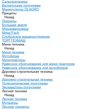
Сальсксельмаш
Белорусские погрузчики
Манипулятор DLAGRO
Прицепы
Назад
Прицепы
Большая земля
Мордовагромаш
Metal Fach
Слободское машиностроение
ТОРГТЕХМАШ
Мини-техника
Назад
Мини-техника
Мотоблоки
Минитракторы
Навесное оборудование для мини-тракторов
Навесное оборудование для мотоблоков
Дорожно-строительная техника
Назад
Дорожно-строительная техника
Телескопические погрузчики
Экскаваторы-погрузчики
Лесная техника
Назад
Лесная техника
Мульчеры
Лесные прицепы