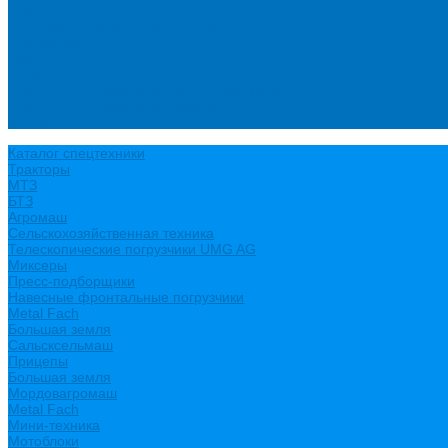
Новости
Политика конфиденциальности
Сертификаты
Видео
Услуги
Ремонт и обслуживание минипогрузчиков
Ремонт и обслуживание тракторов
Контакты
Каталог спецтехники
Тракторы
МТЗ
БТЗ
Агромаш
Сельскохозяйственная техника
Телескопические погрузчики UMG AG
Миксеры
Пресс-подборщики
Навесные фронтальные погрузчики
Metal Fach
Большая земля
Сальсксельмаш
Прицепы
Большая земля
Мордовагромаш
Metal Fach
Мини-техника
Мотоблоки