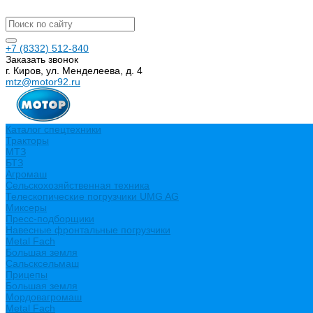
+7 (8332) 512-840
Заказать звонок
г. Киров, ул. Менделеева, д. 4
mtz@motor92.ru
Каталог спецтехники
Тракторы
МТЗ
БТЗ
Агромаш
Сельскохозяйственная техника
Телескопические погрузчики UMG AG
Миксеры
Пресс-подборщики
Навесные фронтальные погрузчики
Metal Fach
Большая земля
Сальсксельмаш
Прицепы
Большая земля
Мордовагромаш
Metal Fach