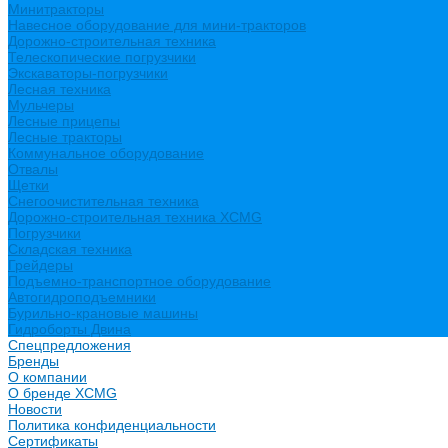
Минитракторы
Навесное оборудование для мини-тракторов
Дорожно-строительная техника
Телескопические погрузчики
Экскаваторы-погрузчики
Лесная техника
Мульчеры
Лесные прицепы
Лесные тракторы
Коммунальное оборудование
Отвалы
Щетки
Снегоочистительная техника
Дорожно-строительная техника XCMG
Погрузчики
Складская техника
Грейдеры
Подъемно-транспортное оборудование
Автогидроподъемники
Бурильно-крановые машины
Гидроборты Двина
Спецпредложения
Бренды
О компании
О бренде XCMG
Новости
Политика конфиденциальности
Сертификаты