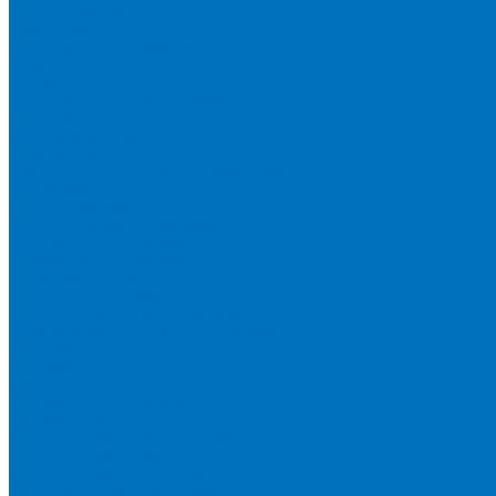
Лесные тракторы
Харвестеры
Коммунальное оборудование
Отвалы
Щетки
Снегоочистительная техника
Мульчеры
Косилки дорожные
Разбрасыватели
Дорожно-строительная техника XCMG
Погрузчики
Мини-погрузчики
Телескопические погрузчики
Фронтальные погрузчики
Экскаваторы-погрузчики
Складская техника
Вилочные погрузчики
Дизельные вилочные погрузчики
Электрические вилочные погрузчики
Ричтраки
Грейдеры
Краны
Автокраны полноприводные
Автокраны шоссейные
Башенные краны без оголовка
Башенные краны маховые
Башенные краны с оголовком
Гусеничные подъемные краны