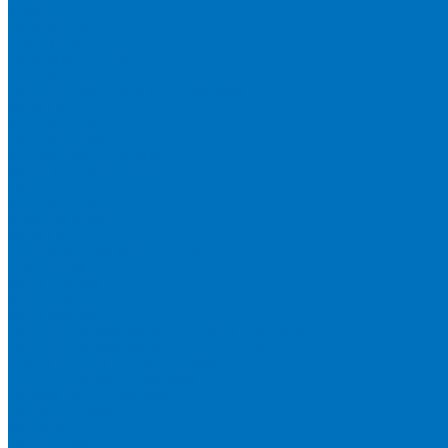
Грабли
Разбрасыватели
Ворошилки
Загрузчики сеялок
Сеялки
Навесные фронтальные погрузчики
Metal Fach
Большая земля
Сальсксельмаш
Белорусские погрузчики
Манипулятор DLAGRO
Прицепы
Большая земля
Мордовагромаш
Metal Fach
Слободское машиностроение
ТОРГТЕХМАШ
Мини-техника
Мотоблоки
Минитракторы
Навесное оборудование для мини-тракторов
Навесное оборудование для мотоблоков
Дорожно-строительная техника
Телескопические погрузчики
Экскаваторы-погрузчики
Лесная техника
Мульчеры
Лесные прицепы