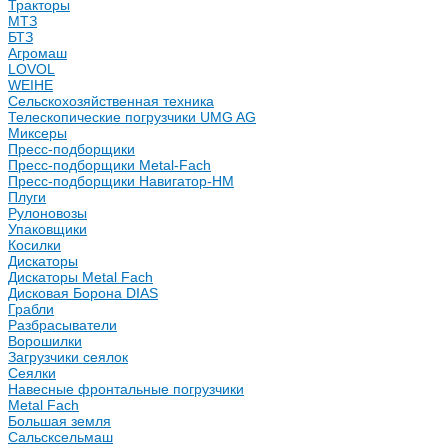
Тракторы
МТЗ
БТЗ
Агромаш
LOVOL
WEIHE
Сельскохозяйственная техника
Телескопические погрузчики UMG AG
Миксеры
Пресс-подборщики
Пресс-подборщики Metal-Fach
Пресс-подборщики Навигатор-НМ
Плуги
Рулоновозы
Упаковщики
Косилки
Дискаторы
Дискаторы Metal Fach
Дисковая Борона DIAS
Грабли
Разбрасыватели
Ворошилки
Загрузчики сеялок
Сеялки
Навесные фронтальные погрузчики
Metal Fach
Большая земля
Сальсксельмаш