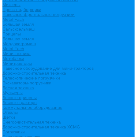
Миксеры
Пресс-подборщики
Навесные фронтальные погрузчики
Metal Fach
Большая земля
Сальсксельмаш
Прицепы
Большая земля
Мордовагромаш
Metal Fach
Мини-техника
Мотоблоки
Минитракторы
Навесное оборудование для мини-тракторов
Дорожно-строительная техника
Телескопические погрузчики
Экскаваторы-погрузчики
Лесная техника
Мульчеры
Лесные прицепы
Лесные тракторы
Коммунальное оборудование
Отвалы
Щетки
Снегоочистительная техника
Дорожно-строительная техника XCMG
Погрузчики
Складская техника