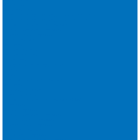
Мотоблоки
Минитракторы
Навесное оборудование для мини-тракторов
Навесное оборудование для мотоблоков
Дорожно-строительная техника
Телескопические погрузчики
Экскаваторы-погрузчики
Лесная техника
Мульчеры
Лесные прицепы
Лесные тракторы
Харвестеры
Коммунальное оборудование
Отвалы
Щетки
Снегоочистительная техника
Мульчеры
Косилки дорожные
Разбрасыватели
Дорожно-строительная техника XCMG
Погрузчики
Мини-погрузчики
Телескопические погрузчики
Фронтальные погрузчики
Экскаваторы-погрузчики
Складская техника
Вилочные погрузчики
Дизельные вилочные погрузчики