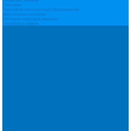
Грейдеры
Подъемно-транспортное оборудование
Автогидроподъемники
Бурильно-крановые машины
Гидроборты Двина
Спецпредложения
Бренды
О компании
О бренде XCMG
Новости
Политика конфиденциальности
Сертификаты
Видео
Услуги
Ремонт и обслуживание минипогрузчиков
Ремонт и обслуживание тракторов
Контакты
...
Каталог спецтехники
Тракторы
МТЗ
БТЗ
Агромаш
LOVOL
WEIHE
Сельскохозяйственная техника
Телескопические погрузчики UMG AG
Миксеры