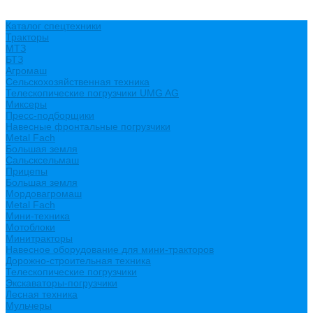
Каталог спецтехники
Тракторы
МТЗ
БТЗ
Агромаш
Сельскохозяйственная техника
Телескопические погрузчики UMG AG
Миксеры
Пресс-подборщики
Навесные фронтальные погрузчики
Metal Fach
Большая земля
Сальсксельмаш
Прицепы
Большая земля
Мордовагромаш
Metal Fach
Мини-техника
Мотоблоки
Минитракторы
Навесное оборудование для мини-тракторов
Дорожно-строительная техника
Телескопические погрузчики
Экскаваторы-погрузчики
Лесная техника
Мульчеры