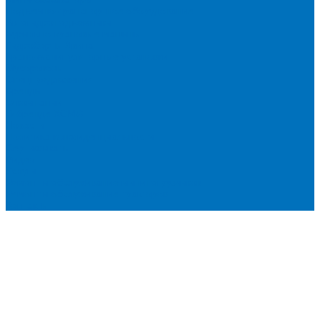
Подъемно-транспортное оборудование
Автогидроподъемники
Бурильно-крановые машины
Гидроборты Двина
Крано-манипуляторные установки
Мусоровозы
Спецпредложения
Бренды
О компании
О бренде XCMG
Новости
Политика конфиденциальности
Сертификаты
Видео
Услуги
Ремонт и обслуживание минипогрузчиков
Ремонт и обслуживание тракторов
Контакты