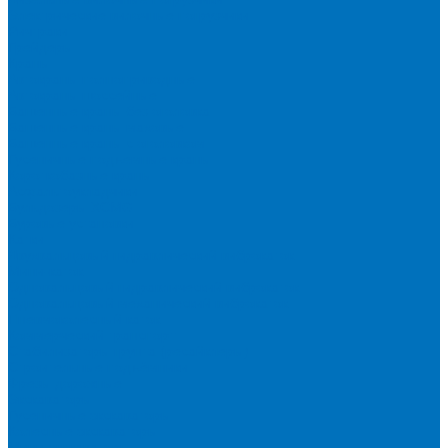
Электрические вилочные погрузчики
Ричтраки
Грейдеры
Краны
Автокраны полноприводные
Автокраны шоссейные
Башенные краны без оголовка
Башенные краны маховые
Башенные краны с оголовком
Гусеничные подъемные краны
Короткобазные краны
Асфальтоукладчики
Бульдозеры XCMG
Буровые установки
Катки
Двухвальцовый гидравлический виброкаток
Мини-каток
Одновальцовый гидравлический виброкаток
Одновальцовый механический виброкаток
Пневмоколесный каток
Коммерческий транспорт
Стабилизаторы грунта (ресайклеры)
Строительные подъёмники
Фрезы дорожные
Экскаваторы
Гусеничные экскаваторы
Колесные экскаваторы
Мини-экскаваторы