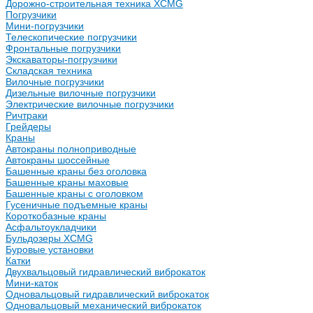
Дорожно-строительная техника XCMG
Погрузчики
Мини-погрузчики
Телескопические погрузчики
Фронтальные погрузчики
Экскаваторы-погрузчики
Складская техника
Вилочные погрузчики
Дизельные вилочные погрузчики
Электрические вилочные погрузчики
Ричтраки
Грейдеры
Краны
Автокраны полноприводные
Автокраны шоссейные
Башенные краны без оголовка
Башенные краны маховые
Башенные краны с оголовком
Гусеничные подъемные краны
Короткобазные краны
Асфальтоукладчики
Бульдозеры XCMG
Буровые установки
Катки
Двухвальцовый гидравлический виброкаток
Мини-каток
Одновальцовый гидравлический виброкаток
Одновальцовый механический виброкаток