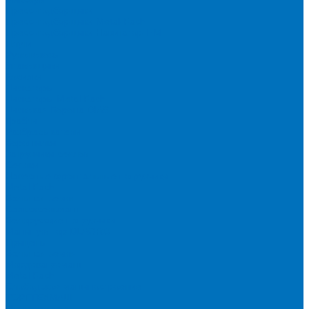
Пресс-подборщики
Пресс-подборщики Metal-Fach
Пресс-подборщики Навигатор-НМ
Плуги
Рулоновозы
Упаковщики
Косилки
Дискаторы
Дискаторы Metal Fach
Дисковая Борона DIAS
Грабли
Разбрасыватели
Ворошилки
Загрузчики сеялок
Сеялки
Навесные фронтальные погрузчики
Metal Fach
Большая земля
Сальсксельмаш
Белорусские погрузчики
Манипулятор DLAGRO
Прицепы
Большая земля
Мордовагромаш
Metal Fach
Слободское машиностроение
ТОРГТЕХМАШ
Мини-техника