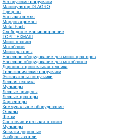
Белорусские погрузчики
Манипулятор DLAGRO
Прицепы
Большая земля
Мордовагромаш
Metal Fach
Слободское машиностроение
ТОРГТЕХМАШ
Мини-техника
Мотоблоки
Минитракторы
Навесное оборудование для мини-тракторов
Навесное оборудование для мотоблоков
Дорожно-строительная техника
Телескопические погрузчики
Экскаваторы-погрузчики
Лесная техника
Мульчеры
Лесные прицепы
Лесные тракторы
Харвестеры
Коммунальное оборудование
Отвалы
Щетки
Снегоочистительная техника
Мульчеры
Косилки дорожные
Разбрасыватели