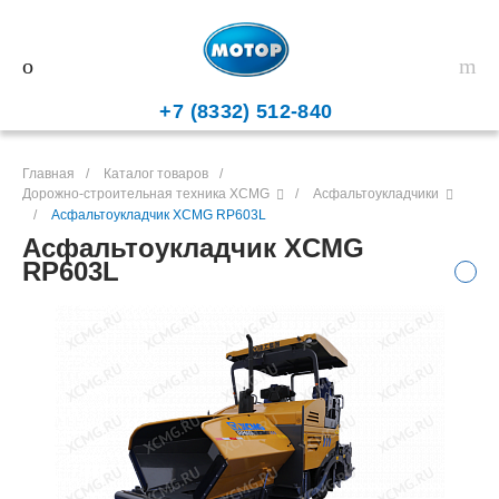
+7 (8332) 512-840
Главная
/
Каталог товаров
/
Дорожно-строительная техника XCMG
/
Асфальтоукладчики
/
Асфальтоукладчик XCMG RP603L
Асфальтоукладчик XCMG
RP603L