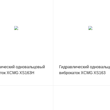
ический одновальцовый
Гидравлический одноваль
аток XCMG XS163H
виброкаток XCMG XS163