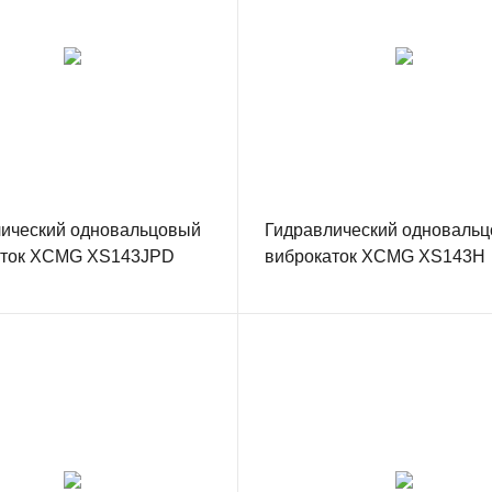
ический одновальцовый
Гидравлический одноваль
аток XCMG XS143JPD
виброкаток XCMG XS143H