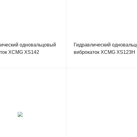
ический одновальцовый
Гидравлический одноваль
аток XCMG XS142
виброкаток XCMG XS123H