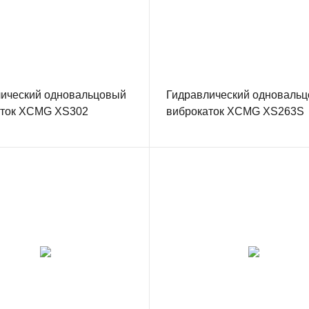
ический одновальцовый
Гидравлический одноваль
аток XCMG XS302
виброкаток XCMG XS263S