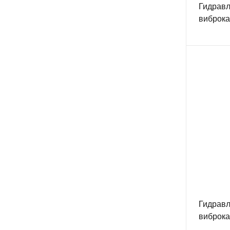
Гидравл
виброк
Гидравл
виброк