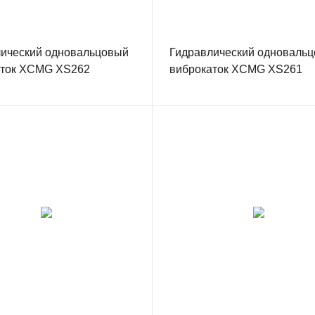
ический одновальцовый
Гидравлический одноваль
аток XCMG XS262
виброкаток XCMG XS261