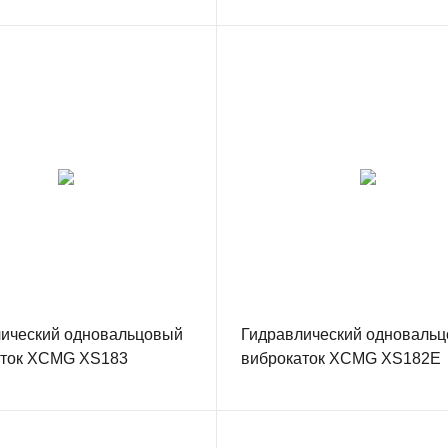
ический одновальцовый
Гидравлический одноваль
аток XCMG XS183
виброкаток XCMG XS182E