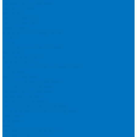
Экскаваторы-погрузчики
Лесная техника
Мульчеры
Лесные прицепы
Лесные тракторы
Харвестеры
Коммунальное оборудование
Отвалы
Щетки
Снегоочистительная техника
Мульчеры
Косилки дорожные
Разбрасыватели
Дорожно-строительная техника XCMG
Погрузчики
Мини-погрузчики
Телескопические погрузчики
Фронтальные погрузчики
Экскаваторы-погрузчики
Складская техника
Вилочные погрузчики
Дизельные вилочные погрузчики
Электрические вилочные погрузчики
Ричтраки
Грейдеры
Краны
Автокраны полноприводные
Автокраны шоссейные