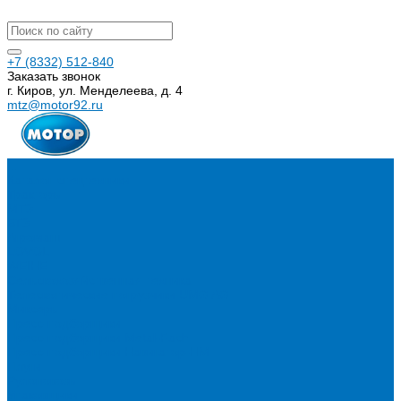
+7 (8332) 512-840
Заказать звонок
г. Киров, ул. Менделеева, д. 4
mtz@motor92.ru
...
Каталог спецтехники
Тракторы
МТЗ
БТЗ
Агромаш
LOVOL
WEIHE
Сельскохозяйственная техника
Телескопические погрузчики UMG AG
Миксеры
Пресс-подборщики
Пресс-подборщики Metal-Fach
Пресс-подборщики Навигатор-НМ
Плуги
Рулоновозы
Упаковщики