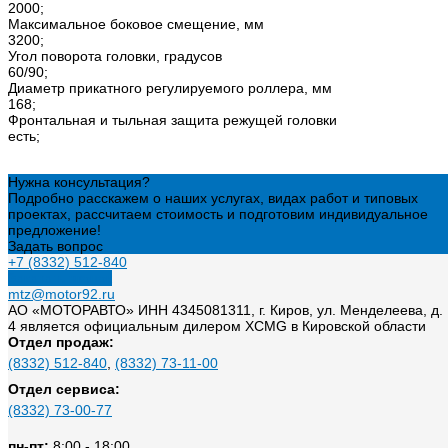
2000;
Максимальное боковое смещение, мм
3200;
Угол поворота головки, градусов
60/90;
Диаметр прикатного регулируемого роллера, мм
168;
Фронтальная и тыльная защита режущей головки
есть;
Нужна консультация?
Подробно расскажем о наших услугах, видах работ и типовых
проектах, рассчитаем стоимость и подготовим индивидуальное
предложение!
Задать вопрос
+7 (8332) 512-840
Заказать звонок
mtz@motor92.ru
АО «МОТОРАВТО» ИНН 4345081311, г. Киров, ул. Менделеева, д.
4 является официальным дилером XCMG в Кировской области
Отдел продаж:
(8332) 512-840
,
(8332) 73-11-00
Отдел сервиса:
(8332) 73-00-77
пн-пт:
8:00 - 18:00