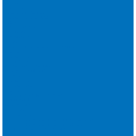
Косилки
Дискаторы
Дискаторы Metal Fach
Дисковая Борона DIAS
Грабли
Разбрасыватели
Ворошилки
Загрузчики сеялок
Сеялки
Навесные фронтальные погрузчики
Metal Fach
Большая земля
Сальсксельмаш
Белорусские погрузчики
Манипулятор DLAGRO
Прицепы
Большая земля
Мордовагромаш
Metal Fach
Слободское машиностроение
ТОРГТЕХМАШ
Мини-техника
Мотоблоки
Минитракторы
Навесное оборудование для мини-тракторов
Навесное оборудование для мотоблоков
Дорожно-строительная техника
Телескопические погрузчики