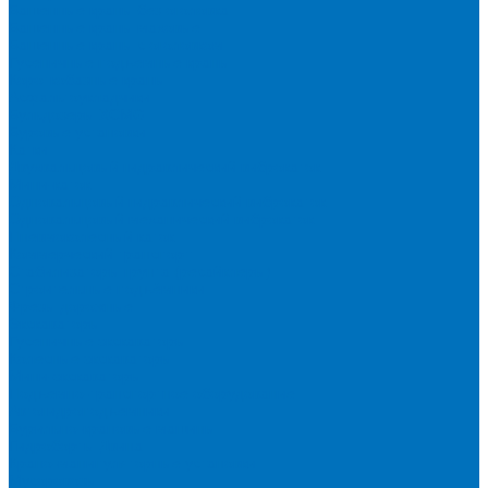
Башенные краны без оголовка
Башенные краны маховые
Башенные краны с оголовком
Гусеничные подъемные краны
Короткобазные краны
Асфальтоукладчики
Бульдозеры XCMG
Буровые установки
Катки
Двухвальцовый гидравлический виброкаток
Мини-каток
Одновальцовый гидравлический виброкаток
Одновальцовый механический виброкаток
Пневмоколесный каток
Коммерческий транспорт
Стабилизаторы грунта (ресайклеры)
Строительные подъёмники
Фрезы дорожные
Экскаваторы
Гусеничные экскаваторы
Колесные экскаваторы
Мини-экскаваторы
Подъемно-транспортное оборудование
Автогидроподъемники
Бурильно-крановые машины
Гидроборты Двина
Крано-манипуляторные установки
Мусоровозы