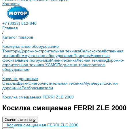
Контакты
+7 (8332) 512-840
Главная
/
Каталог товаров
/
Коммунальное оборудование
Тракторы
Дорожно-строительная техника
Сельскохозяйственная
техника
Коммунальное оборудование
Прицепы
Навесные
фронтальные погрузчики
Мини-техника
Лесная техника
Дорожно-
строительная техника XCMG
Подъемно-транспортное
оборудование
/
Косилки дорожные
Отвалы
Щетки
Снегоочистительная техника
Мульчеры
Косилки
дорожные
Разбрасыватели
/
Косилка смещаемая FERRI ZLE 2000
Косилка смещаемая FERRI ZLE 2000
Скачать страницу