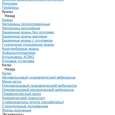
Ричтраки
Грейдеры
Краны
Назад
Краны
Автокраны полноприводные
Автокраны шоссейные
Башенные краны без оголовка
Башенные краны маховые
Башенные краны с оголовком
Гусеничные подъемные краны
Короткобазные краны
Асфальтоукладчики
Бульдозеры XCMG
Буровые установки
Катки
Назад
Катки
Двухвальцовый гидравлический виброкаток
Мини-каток
Одновальцовый гидравлический виброкаток
Одновальцовый механический виброкаток
Пневмоколесный каток
Коммерческий транспорт
Стабилизаторы грунта (ресайклеры)
Строительные подъёмники
Фрезы дорожные
Экскаваторы